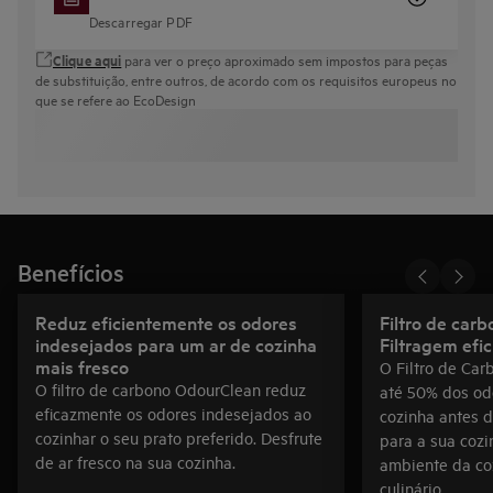
Descarregar PDF
Clique aqui
para ver o preço aproximado sem impostos para peças
de substituição, entre outros, de acordo com os requisitos europeus no
que se refere ao EcoDesign
Benefícios
Reduz eficientemente os odores
Filtro de car
indesejados para um ar de cozinha
Filtragem efi
mais fresco
O Filtro de Ca
O filtro de carbono OdourClean reduz
até 50% dos od
eficazmente os odores indesejados ao
cozinha antes de
cozinhar o seu prato preferido. Desfrute
para a sua cozi
de ar fresco na sua cozinha.
ambiente da co
culinário.