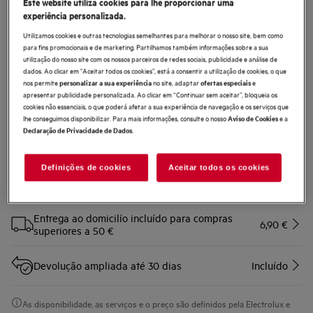
Este website utiliza cookies para lhe proporcionar uma
experiência personalizada.
MCFB97
Filtro de Carbono Convencional
Utilizamos cookies e outras tecnologias semelhantes para melhorar o nosso site, bem como
OdourClean
para fins promocionais e de marketing. Partilhamos também informações sobre a sua
utilização do nosso site com os nossos parceiros de redes sociais, publicidade e análise de
0 (0)
dados. Ao clicar em "Aceitar todos os cookies”, está a consentir a utilização de cookies, o que
nos permite
no site, adaptar
e
Benefícios
personalizar a sua experiência
ofertas especiais
apresentar publicidade personalizada. Ao clicar em “Continuar sem aceitar”, bloqueia os
Filtro de carbono OdourClean – filtragem eficiente.
cookies não essenciais, o que poderá afetar a sua experiência de navegação e os serviços que
Filtragem eficiente com o filtro de carbono OdourClean.
lhe conseguimos disponibilizar. Para mais informações, consulte o nosso
e a
Aviso de Cookies
O Filtro de Carbono OdourClean tem uma vida útil de 4-6 meses*.
.
Declaração de Privacidade de Dados
Definições de cookies
Aceitar todos os cookies
Compre diretamente à AEG e obtenha*
Entrega ao domicilío incluído para compras
6,90 €
superiores a 50 €
Devolução ampliada até 30 dias
Incluído
As disponibilidade, as serviços e o preço são definidos pela Electrolux e