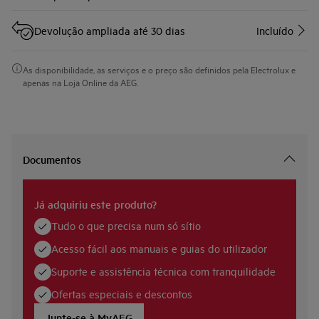
Devolução ampliada até 30 dias
Incluído
As disponibilidade, as serviços e o preço são definidos pela Electrolux e
apenas na Loja Online da AEG.
Documentos
Já adquiriu este produto?
Tudo o que precisa num só sítio
Acesso fácil aos manuais e guias do utilizador
Suporte e assistência técnica com tranquilidade
Ofertas especiais e descontos
Junte-se à MyAEG