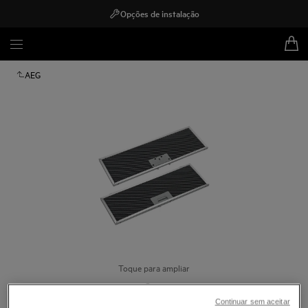
Opções de instalação
AEG
Toque para ampliar
Continuar sem aceitar