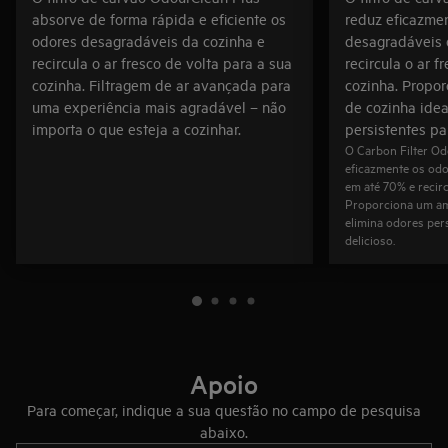
absorve de forma rápida e eficiente os
reduz eficazme
odores desagradáveis da cozinha e
desagradáveis 
recircula o ar fresco de volta para a sua
recircula o ar f
cozinha. Filtragem de ar avançada para
cozinha. Propo
uma experiência mais agradável – não
de cozinha idea
importa o que esteja a cozinhar.
persistentes pa
O Carbon Filter O
eficazmente os odo
em até 70% e recirc
Proporciona um amb
elimina odores per
delicioso.
Apoio
Para começar, indique a sua questão no campo de pesquisa
abaixo.