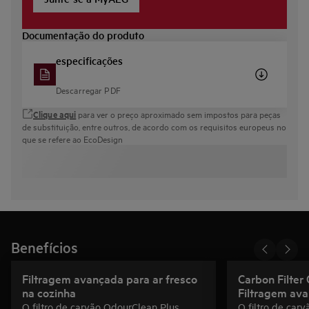
Documentação do produto
especificações
Descarregar PDF
Clique aqui
para ver o preço aproximado sem impostos para peças
de substituição, entre outros, de acordo com os requisitos europeus no
que se refere ao EcoDesign
Benefícios
Filtragem avançada para ar fresco
Carbon Filter
na cozinha
Filtragem ava
O filtro de carvão OdourClean Plus
O filtro de car