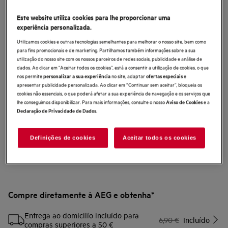
MCFB86PL
Este website utiliza cookies para lhe proporcionar uma
Filtro de carbono OdourClean Plus
experiência personalizada.
Utilizamos cookies e outras tecnologias semelhantes para melhorar o nosso site, bem como
para fins promocionais e de marketing. Partilhamos também informações sobre a sua
0 (0)
utilização do nosso site com os nossos parceiros de redes sociais, publicidade e análise de
Benefícios
dados. Ao clicar em "Aceitar todos os cookies”, está a consentir a utilização de cookies, o que
Filtro de carvão OdourClean Plus – filtragem avançada.
nos permite
no site, adaptar
e
personalizar a sua experiência
ofertas especiais
Filtragem avançada com o Carbon Filter OdourClean Plus
apresentar publicidade personalizada. Ao clicar em “Continuar sem aceitar”, bloqueia os
O filtro de carvão OdourClean Plus tem uma vida útil de 2 a 3 anos*.
cookies não essenciais, o que poderá afetar a sua experiência de navegação e os serviços que
O filtro OdourClean Plus pode ser facilmente limpo na máquina de lavar
loiça.
lhe conseguimos disponibilizar. Para mais informações, consulte o nosso
e a
Aviso de Cookies
.
Declaração de Privacidade de Dados
Definições de cookies
Aceitar todos os cookies
Compre diretamente à AEG e obtenha*
Entrega ao domicilío incluído para
6,90 €
Incluído
compras superiores a 50 €