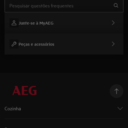
Type to search for support articles
Junte-se à MyAEG
Peças e acessórios
Cozinha
Cozinhar
Fornos