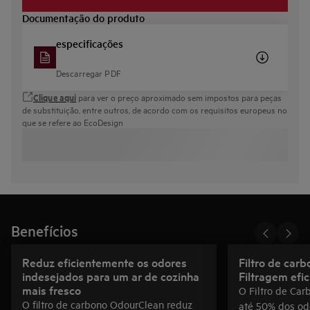
Documentação do produto
especificações
Descarregar PDF
Clique aqui
para ver o preço aproximado sem impostos para peças
de substituição, entre outros, de acordo com os requisitos europeus no
que se refere ao EcoDesign
Benefícios
Reduz eficientemente os odores
Filtro de car
indesejados para um ar de cozinha
Filtragem efi
mais fresco
O Filtro de Ca
O filtro de carbono OdourClean reduz
até 50% dos od