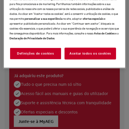
para fins promocionais e de marketing. Partilhamos também informações sobre a sua
Filtro de carbono OdourClean – filtragem eficiente.
Filtragem eficiente com o filtro de carbono OdourClean.
utilização do nosso site com os nossos parceiros de redes sociais, publicidade e análise de
O Filtro de Carbono OdourClean tem uma vida útil de 4-6 meses*.
dados. Ao clicar em "Aceitar todos os cookies”, está a consentir a utilização de cookies, o que
nos permite
no site, adaptar
e
personalizar a sua experiência
ofertas especiais
apresentar publicidade personalizada. Ao clicar em “Continuar sem aceitar”, bloqueia os
cookies não essenciais, o que poderá afetar a sua experiência de navegação e os serviços que
lhe conseguimos disponibilizar. Para mais informações, consulte o nosso
e a
Aviso de Cookies
.
Declaração de Privacidade de Dados
Definições de cookies
Aceitar todos os cookies
Documentos
Já adquiriu este produto?
Tudo o que precisa num só sítio
Acesso fácil aos manuais e guias do utilizador
Suporte e assistência técnica com tranquilidade
Ofertas especiais e descontos
Junte-se à MyAEG