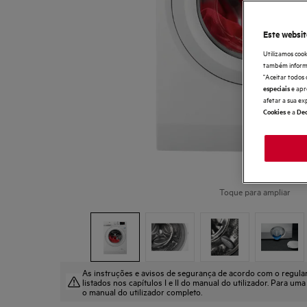
Este websit
Utilizamos cook
também informaç
"Aceitar todos 
e apr
especiais
afetar a sua ex
e a
Cookies
Dec
Toque para ampliar
As instruções e avisos de segurança de acordo com o regul
listados nos capítulos I e II do manual do utilizador. Para uma
o manual do utilizador completo.