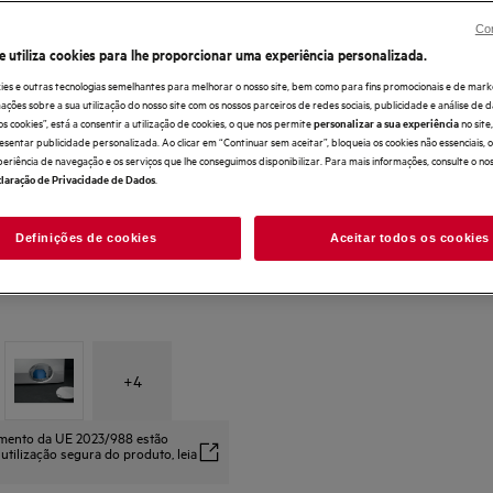
Ciclos de lavagem ajustados às necessidad
Con
Deteta automaticamente o tamanho de cada
personalizado
e utiliza cookies para lhe proporcionar uma experiência personalizada.
Os suaves jatos de água levantam suaveme
a lava
ies e outras tecnologias semelhantes para melhorar o nosso site, bem como para fins promocionais e de mark
ões sobre a sua utilização do nosso site com os nossos parceiros de redes sociais, publicidade e análise de d
os cookies”, está a consentir a utilização de cookies, o que nos permite
no sit
personalizar a sua experiência
esentar publicidade personalizada. Ao clicar em “Continuar sem aceitar”, bloqueia os cookies não essenciais,
periência de navegação e os serviços que lhe conseguimos disponibilizar. Para mais informações, consulte o no
.
laração de Privacidade de Dados
Definições de cookies
Aceitar todos os cookies
+
4
amento da UE 2023/988 estão
 utilização segura do produto, leia