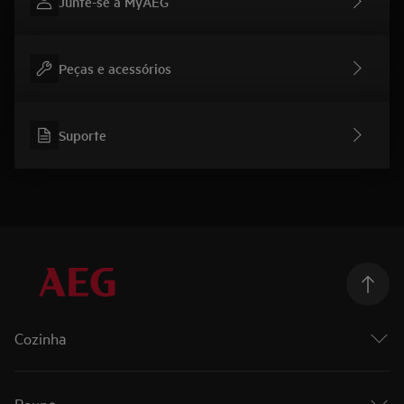
Junte-se à MyAEG
Peças e acessórios
Suporte
Cozinha
Cozinhar
Fornos
Roupa