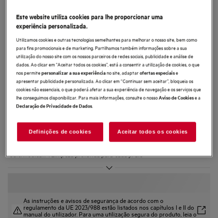
GT6200B2SNM
Este website utiliza cookies para lhe proporcionar uma
Máquina de lavar loiça de 60 cm de
experiência personalizada.
encastrar Série 6000 SmartSelect
Utilizamos cookies e outras tecnologias semelhantes para melhorar o nosso site, bem como
para 14 talheres
para fins promocionais e de marketing. Partilhamos também informações sobre a sua
utilização do nosso site com os nossos parceiros de redes sociais, publicidade e análise de
dados. Ao clicar em "Aceitar todos os cookies”, está a consentir a utilização de cookies, o que
nos permite
no site, adaptar
e
personalizar a sua experiência
ofertas especiais
apresentar publicidade personalizada. Ao clicar em “Continuar sem aceitar”, bloqueia os
cookies não essenciais, o que poderá afetar a sua experiência de navegação e os serviços que
lhe conseguimos disponibilizar. Para mais informações, consulte o nosso
e a
Aviso de Cookies
0 (0)
.
Declaração de Privacidade de Dados
Ficha de informação do produto
Benefícios
Definições de cookies
Aceitar todos os cookies
Série 6000: limpeza poderosa
Ecrã TimeSelect. Basta escolher a duração do ciclo. Fácil e rápido
SatelliteClean®: Limpeza profunda para cada prato
As instruções e avisos de segurança de acordo com o
regulamento da UE 2023/988 estão listados nos capítulos I e II do
manual do utilizador. Para uma utilização segura do produto, leia o