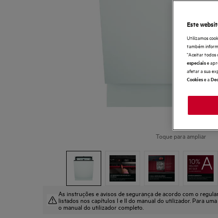
Este websit
Utilizamos cook
também informaç
"Aceitar todos 
e apr
especiais
afetar a sua ex
e a
Cookies
Dec
Toque para ampliar
As instruções e avisos de segurança de acordo com o regul
listados nos capítulos I e II do manual do utilizador. Para uma
o manual do utilizador completo.