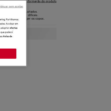
Ficha de informação do produto
tinuar sem aceitar
íduos secos ou incrustados.
té os resíduos mais difíceis.
oftGrips para proteger os copos.
eting. Partilhamos
ados. Ao clicar em
e, adaptar
ofertas
 o que poderá
sso
Aviso de