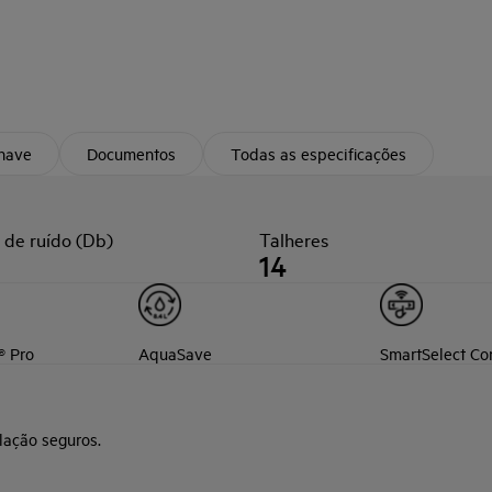
chave
Documentos
Todas as especificações
 de ruído (Db)
Talheres
14
® Pro
AquaSave
SmartSelect Co
lação seguros.