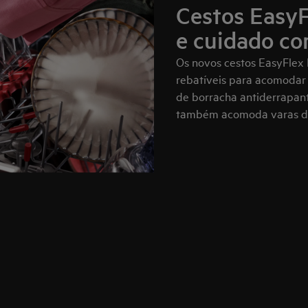
Cestos EasyF
e cuidado co
Os novos cestos EasyFlex 
rebatíveis para acomodar i
de borracha antiderrapant
também acomoda varas de