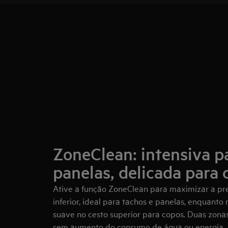
ZoneClean: intensiva p
panelas, delicada para
Ative a função ZoneClean para maximizar a pr
inferior, ideal para tachos e panelas, enquan
suave no cesto superior para copos. Duas zonas
sem aumento do consumo de água ou energia.