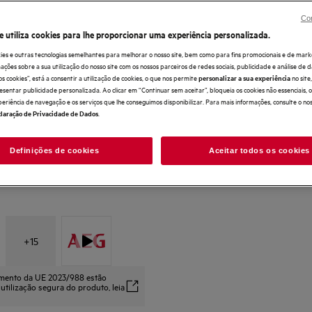
Benefícios
Con
Limpeza potente e eficiente, mesmo em res
e utiliza cookies para lhe proporcionar uma experiência personalizada.
SatelliteClean® Pro remove eficientemente a
Cestos EasyFlex Plus redesenhados, com S
ies e outras tecnologias semelhantes para melhorar o nosso site, bem como para fins promocionais e de mark
ões sobre a sua utilização do nosso site com os nossos parceiros de redes sociais, publicidade e análise de d
os cookies”, está a consentir a utilização de cookies, o que nos permite
no sit
personalizar a sua experiência
esentar publicidade personalizada. Ao clicar em “Continuar sem aceitar”, bloqueia os cookies não essenciais,
periência de navegação e os serviços que lhe conseguimos disponibilizar. Para mais informações, consulte o no
.
laração de Privacidade de Dados
Definições de cookies
Aceitar todos os cookies
+
15
amento da UE 2023/988 estão
 utilização segura do produto, leia