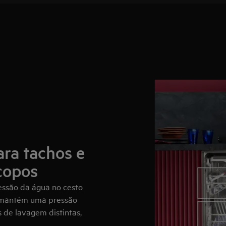
ara tachos e
 copos
essão da água no cesto
to mantém uma pressão
 de lavagem distintas,