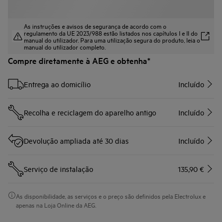
As instruções e avisos de segurança de acordo com o
regulamento da UE 2023/988 estão listados nos capítulos I e II do
manual do utilizador. Para uma utilização segura do produto, leia o
manual do utilizador completo.
Compre diretamente à AEG e obtenha*
Entrega ao domicílio
Incluído
Recolha e reciclagem do aparelho antigo
Incluído
Devolução ampliada até 30 dias
Incluído
Serviço de instalação
135,90 €
As disponibilidade, as serviços e o preço são definidos pela Electrolux e
apenas na Loja Online da AEG.