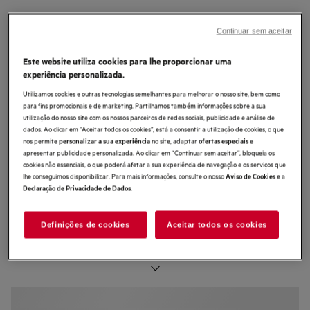
GI8700A2PN
Máquina de lavar loiça de 60 cm de
Continuar sem aceitar
encastrar Série 8000 XXL Max
Este website utiliza cookies para lhe proporcionar uma
CleaningPerformance para 15
experiência personalizada.
talheres
Utilizamos cookies e outras tecnologias semelhantes para melhorar o nosso site, bem como
para fins promocionais e de marketing. Partilhamos também informações sobre a sua
utilização do nosso site com os nossos parceiros de redes sociais, publicidade e análise de
dados. Ao clicar em "Aceitar todos os cookies”, está a consentir a utilização de cookies, o que
nos permite
no site, adaptar
e
personalizar a sua experiência
ofertas especiais
apresentar publicidade personalizada. Ao clicar em “Continuar sem aceitar”, bloqueia os
4 (3)
cookies não essenciais, o que poderá afetar a sua experiência de navegação e os serviços que
lhe conseguimos disponibilizar. Para mais informações, consulte o nosso
e a
Aviso de Cookies
.
Declaração de Privacidade de Dados
Ficha de informação do produto
Benefícios
XXL: maior capacidade. Instala-se sob uma bancada de altura padrão.
Definições de cookies
Aceitar todos os cookies
XXL Max: mais 5 cm úteis. Coloque a loiça de grandes dimensões sem
esforço.
A porta integrada Push2Open abre-se com um simples toque.