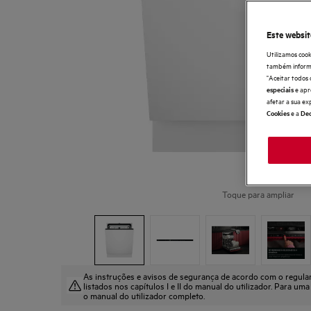
Este websit
Utilizamos cook
também informaç
"Aceitar todos 
e apr
especiais
afetar a sua ex
e a
Cookies
Dec
Toque para ampliar
As instruções e avisos de segurança de acordo com o regul
listados nos capítulos I e II do manual do utilizador. Para uma
o manual do utilizador completo.