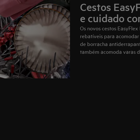
Cestos EasyF
e cuidado co
Os novos cestos EasyFlex 
rebatíveis para acomodar i
de borracha antiderrapant
também acomoda varas de