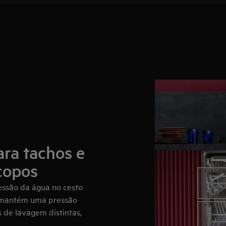
ara tachos e
 copos
essão da água no cesto
to mantém uma pressão
 de lavagem distintas,