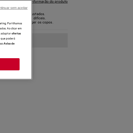
Ficha de informação do produto
tinuar sem aceitar
íduos secos ou incrustados.
té os resíduos mais difíceis.
oftGrips para proteger os copos.
eting. Partilhamos
ados. Ao clicar em
e, adaptar
ofertas
 o que poderá
sso
Aviso de