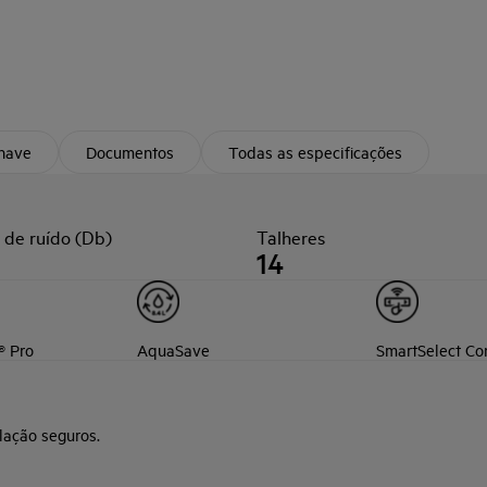
chave
Documentos
Todas as especificações
 de ruído (Db)
Talheres
14
® Pro
AquaSave
SmartSelect Co
lação seguros.