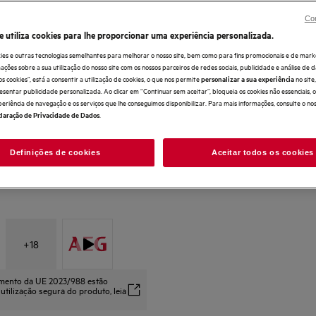
Benefícios
Con
Limpeza potente e eficiente, mesmo em res
e utiliza cookies para lhe proporcionar uma experiência personalizada.
SatelliteClean® Pro remove eficientemente a
Cestos EasyFlex Plus redesenhados, com S
ies e outras tecnologias semelhantes para melhorar o nosso site, bem como para fins promocionais e de mark
ões sobre a sua utilização do nosso site com os nossos parceiros de redes sociais, publicidade e análise de d
os cookies”, está a consentir a utilização de cookies, o que nos permite
no sit
personalizar a sua experiência
esentar publicidade personalizada. Ao clicar em “Continuar sem aceitar”, bloqueia os cookies não essenciais,
periência de navegação e os serviços que lhe conseguimos disponibilizar. Para mais informações, consulte o no
.
laração de Privacidade de Dados
Definições de cookies
Aceitar todos os cookies
+
18
amento da UE 2023/988 estão
 utilização segura do produto, leia