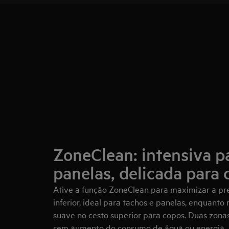
ZoneClean: intensiva p
panelas, delicada para
Ative a função ZoneClean para maximizar a pr
inferior, ideal para tachos e panelas, enquan
suave no cesto superior para copos. Duas zonas
sem aumento do consumo de água ou energia.