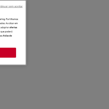
tinuar sem aceitar
eting. Partilhamos
ados. Ao clicar em
e, adaptar
ofertas
 o que poderá
sso
Aviso de