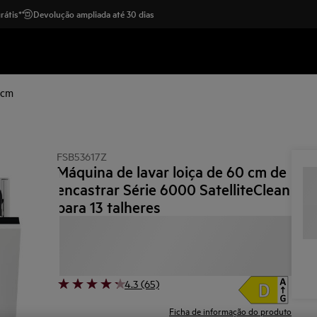
rátis*
Devolução ampliada até 30 dias
 cm
FSB53617Z
Máquina de lavar loiça de 60 cm de
encastrar Série 6000 SatelliteClean
para 13 talheres
4.3 (65)
Ficha de informação do produto