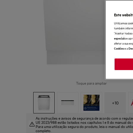
Este websit
Utilizamos cook
também informaç
"Aceitar todos 
e apr
especiais
afetar a sua ex
e a
Cookies
Dec
Toque para ampliar
+
10
As instruções e avisos de segurança de acordo com o regul
UE 2023/988 estão listados nos capítulos I e II do manual do u
Para uma utilização segura do produto, leia o manual do util
completo.