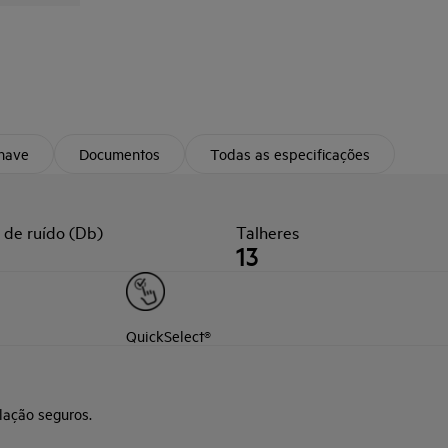
chave
Documentos
Todas as especificações
 de ruído (Db)
Talheres
13
QuickSelect®
lação seguros.