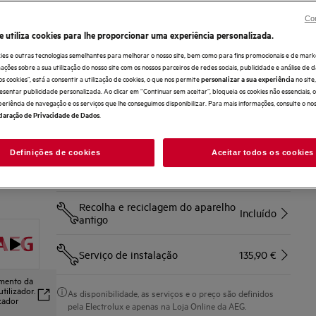
Benefícios
Con
Com cobertura até 3 vezes superior, o SatelliteClean® deixa
a loiça impecável
e utiliza cookies para lhe proporcionar uma experiência personalizada.
Com cobertura até 3 vezes superior, alcança cada canto
para uma limpeza potente e eficaz
ies e outras tecnologias semelhantes para melhorar o nosso site, bem como para fins promocionais e de mark
QuickSelect ajuda-o a poupar água e energia.
ões sobre a sua utilização do nosso site com os nossos parceiros de redes sociais, publicidade e análise de d
os cookies”, está a consentir a utilização de cookies, o que nos permite
no sit
personalizar a sua experiência
esentar publicidade personalizada. Ao clicar em “Continuar sem aceitar”, bloqueia os cookies não essenciais,
Compre diretamente à AEG e obtenha*
periência de navegação e os serviços que lhe conseguimos disponibilizar. Para mais informações, consulte o no
.
laração de Privacidade de Dados
Entrega ao domicílio
Incluído
Definições de cookies
Aceitar todos os cookies
Devolução ampliada até 30 dias
Incluído
Recolha e reciclagem do aparelho
Incluído
antigo
Serviço de instalação
135,90 €
amento da
tilizador.
As disponibilidade, as serviços e o preço são definidos
izador
pela Electrolux e apenas na Loja Online da AEG.