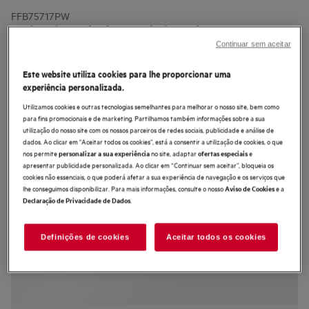
FFB75717PW
Máquina de lavar loiça de 60 cm
Continuar sem aceitar
Série 7000 GlassCare para 14
talheres
Este website utiliza cookies para lhe proporcionar uma
experiência personalizada.
Utilizamos cookies e outras tecnologias semelhantes para melhorar o nosso site, bem como
para fins promocionais e de marketing. Partilhamos também informações sobre a sua
utilização do nosso site com os nossos parceiros de redes sociais, publicidade e análise de
dados. Ao clicar em "Aceitar todos os cookies”, está a consentir a utilização de cookies, o que
4.6 (115)
nos permite
no site, adaptar
e
personalizar a sua experiência
ofertas especiais
apresentar publicidade personalizada. Ao clicar em “Continuar sem aceitar”, bloqueia os
Ficha de informação do produto
cookies não essenciais, o que poderá afetar a sua experiência de navegação e os serviços que
Benefícios
lhe conseguimos disponibilizar. Para mais informações, consulte o nosso
e a
Aviso de Cookies
Com a máquina de lavar loiça da Série 7000 com SoftGrips e SoftSpikes
.
Declaração de Privacidade de Dados
Lavagem superior com a melhor proteção
Utensílios de diferentes tamanhos, sempre bem lavados
Definições de cookies
Aceitar todos os cookies