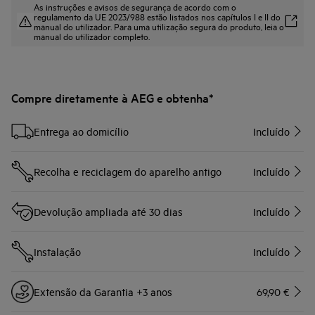
As instruções e avisos de segurança de acordo com o
regulamento da UE 2023/988 estão listados nos capítulos I e II do
manual do utilizador. Para uma utilização segura do produto, leia o
manual do utilizador completo.
Compre diretamente à AEG e obtenha*
Entrega ao domicílio
Incluído
Recolha e reciclagem do aparelho antigo
Incluído
Devolução ampliada até 30 dias
Incluído
Instalação
Incluído
Extensão da Garantia +3 anos
69,90 €