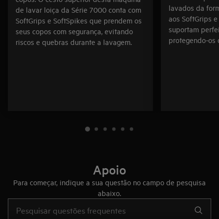
lavados da for
de lavar loiça da Série 7000 conta com
aos SoftGrips 
SoftGrips e SoftSpikes que prendem os
suportam perfe
seus copos com segurança, evitando
protegendo-os 
riscos e quebras durante a lavagem.
Apoio
Para começar, indique a sua questão no campo de pesquisa
abaixo.
Type to search for support articles