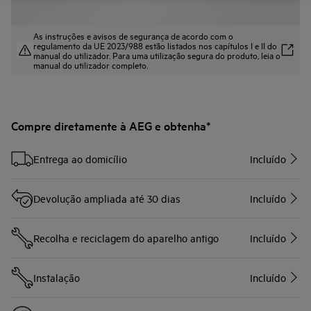
As instruções e avisos de segurança de acordo com o
regulamento da UE 2023/988 estão listados nos capítulos I e II do
manual do utilizador. Para uma utilização segura do produto, leia o
manual do utilizador completo.
Compre diretamente à AEG e obtenha*
Entrega ao domicílio
Incluído
Devolução ampliada até 30 dias
Incluído
Recolha e reciclagem do aparelho antigo
Incluído
Instalação
Incluído