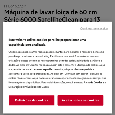
FFB64627ZM
Máquina de lavar loiça de 60 cm
Série 6000 SatelliteClean para 13
talheres
Continuar sem aceitar
Este website utiliza cookies para lhe proporcionar uma
experiência personalizada.
Utilizamos cookies e outras tecnologias semelhantes para melhorar o nosso site, bem como
4.4 (221)
para fins promocionais e de marketing. Partilhamos também informações sobre a sua
utilização do nosso site com os nossos parceiros de redes sociais, publicidade e análise de
Ficha de informação do produto
dados. Ao clicar em "Aceitar todos os cookies”, está a consentir a utilização de cookies, o que
Benefícios
nos permite
no site, adaptar
e
personalizar a sua experiência
ofertas especiais
apresentar publicidade personalizada. Ao clicar em “Continuar sem aceitar”, bloqueia os
Com cobertura até 3 vezes superior, o SatelliteClean® deixa a loiça
impecável
cookies não essenciais, o que poderá afetar a sua experiência de navegação e os serviços que
Com cobertura até 3 vezes superior, alcança cada canto para uma limpeza
lhe conseguimos disponibilizar. Para mais informações, consulte o nosso
e a
Aviso de Cookies
potente e eficaz
.
Declaração de Privacidade de Dados
Estabilizam e protegem os seus copos de forma eficiente, impedindo-os de
cair
Definições de cookies
Aceitar todos os cookies