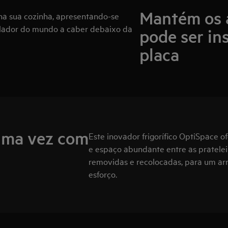
Mantém os a
a sua cozinha, apresentando-se
gelador do mundo a caber debaixo da
pode ser in
placa
uma vez com
Este inovador frigorífico OptiSpace
e espaço abundante entre as pratelei
removidas e recolocadas, para um a
esforço.