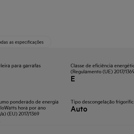
das as especificações
leira para garrafas
Classe de eficiência energéti
(Regulamento (UE) 2017/136
E
umo ponderado de energia
Tipo descongelação frigorífi
Auto
iloWatts hora por ano
/a) (EU) 2017/1369
8