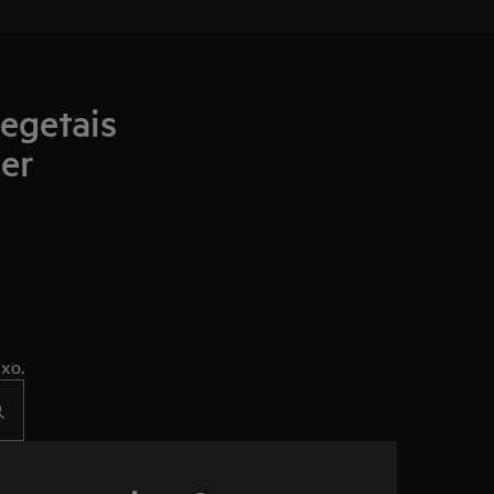
egetais
er
xo.