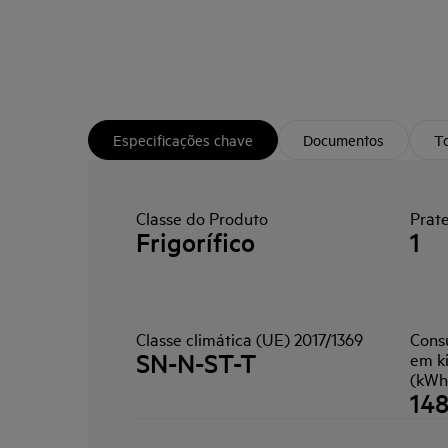
Especificações chave
Documentos
To
Classe do Produto
Prate
Frigorífico
1
Classe climática (UE) 2017/1369
Cons
SN-N-ST-T
em k
(kWh
14