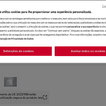
Con
e utiliza cookies para lhe proporcionar uma experiência personalizada.
ies e outras tecnologias semelhantes para melhorar o nosso site, bem como para fins promocionais e de mark
ões sobre a sua utilização do nosso site com os nossos parceiros de redes sociais, publicidade e análise de d
os cookies”, está a consentir a utilização de cookies, o que nos permite
no sit
personalizar a sua experiência
esentar publicidade personalizada. Ao clicar em “Continuar sem aceitar”, bloqueia os cookies não essenciais,
periência de navegação e os serviços que lhe conseguimos disponibilizar. Para mais informações, consulte o no
.
laração de Privacidade de Dados
Definições de cookies
Aceitar todos os cookies
amento da UE 2023/988 estão
 utilização segura do produto, leia