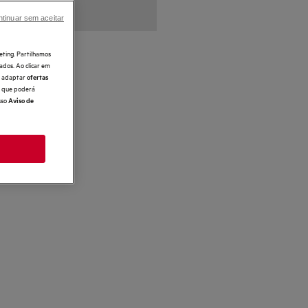
tinuar sem aceitar
eting. Partilhamos
ados. Ao clicar em
e, adaptar
ofertas
 o que poderá
sso
Aviso de