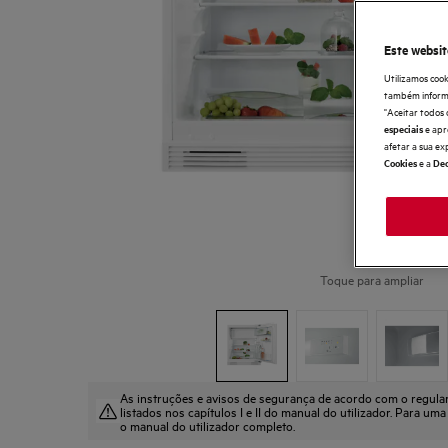
Este websit
Utilizamos cook
também informaç
"Aceitar todos 
e apr
especiais
afetar a sua ex
e a
Cookies
Dec
Toque para ampliar
As instruções e avisos de segurança de acordo com o regul
listados nos capítulos I e II do manual do utilizador. Para uma
o manual do utilizador completo.