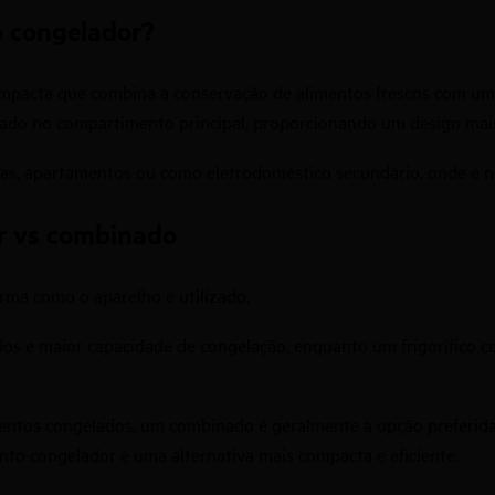
o congelador?
mpacta que combina a conservação de alimentos frescos com um
rado no compartimento principal, proporcionando um design mais
s, apartamentos ou como eletrodoméstico secundário, onde é ne
r vs combinado
orma como o aparelho é utilizado.
s e maior capacidade de congelação, enquanto um frigorífico c
ntos congelados, um combinado é geralmente a opção preferida. 
to congelador é uma alternativa mais compacta e eficiente.