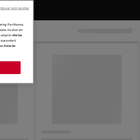
tinuar sem aceitar
eting. Partilhamos
ados. Ao clicar em
e, adaptar
ofertas
 o que poderá
sso
Aviso de