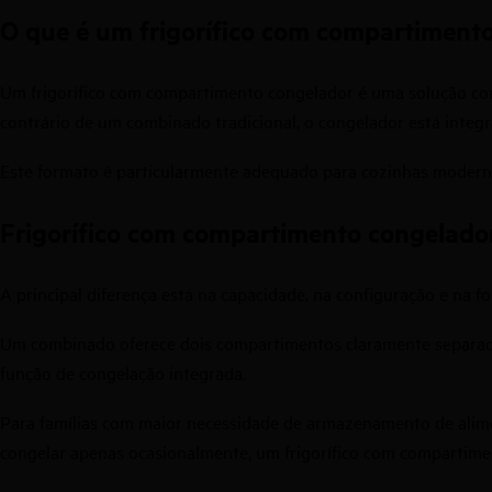
O que é um frigorífico com compartiment
Um frigorífico com compartimento congelador é uma solução co
contrário de um combinado tradicional, o congelador está integ
Este formato é particularmente adequado para cozinhas moderna
Frigorífico com compartimento congelado
A principal diferença está na capacidade, na configuração e na f
Um
combinado
oferece dois compartimentos claramente separado
função de congelação integrada.
Para famílias com maior necessidade de armazenamento de alime
congelar apenas ocasionalmente, um frigorífico com compartimen