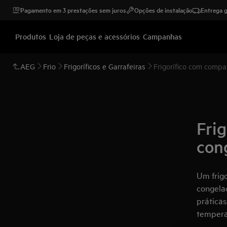
Pagamento em 3 prestações sem juros
Opções de instalação
Entrega g
Produtos
Loja de peças e acessórios
Campanhas
AEG
Frio
Frigoríficos e Garrafeiras
Frigorífico com compa
Fri
con
Um frig
congelaç
práticas
temperat