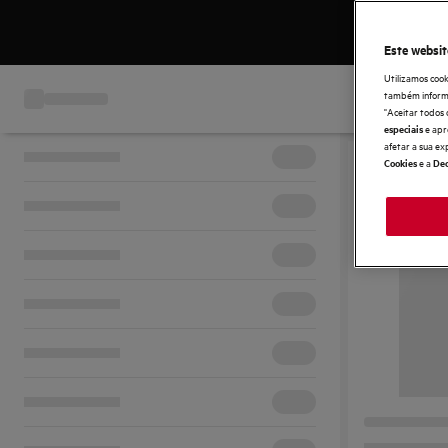
Este websit
Utilizamos cook
também informaç
"Aceitar todos 
e apr
especiais
afetar a sua ex
e a
Cookies
Dec