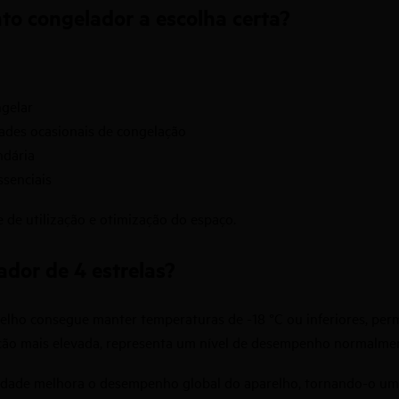
to congelador a escolha certa?
ngelar
dades ocasionais de congelação
ndária
senciais
 de utilização e otimização do espaço.
dor de 4 estrelas?
elho consegue manter temperaturas de -18 °C ou inferiores, perm
ção mais elevada, representa um nível de desempenho normalmen
idade melhora o desempenho global do aparelho, tornando-o uma