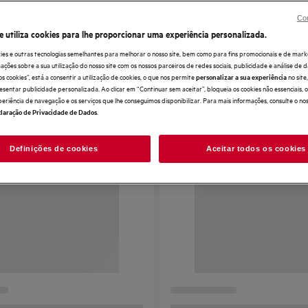
Con
e utiliza cookies para lhe proporcionar uma experiência personalizada.
ies e outras tecnologias semelhantes para melhorar o nosso site, bem como para fins promocionais e de mark
ões sobre a sua utilização do nosso site com os nossos parceiros de redes sociais, publicidade e análise de d
os cookies”, está a consentir a utilização de cookies, o que nos permite
no sit
personalizar a sua experiência
esentar publicidade personalizada. Ao clicar em “Continuar sem aceitar”, bloqueia os cookies não essenciais,
periência de navegação e os serviços que lhe conseguimos disponibilizar. Para mais informações, consulte o no
.
laração de Privacidade de Dados
Definições de cookies
Aceitar todos os cookies