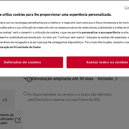
O Cooling 360° assegura uma circulação contínua do ar.
Cooling 360°. Distribuição de ar em cada canto, em cada
Con
ingrediente.
e utiliza cookies para lhe proporcionar uma experiência personalizada.
Evite a formação de gelo com a tecnologia No Frost.
ies e outras tecnologias semelhantes para melhorar o nosso site, bem como para fins promocionais e de mark
ões sobre a sua utilização do nosso site com os nossos parceiros de redes sociais, publicidade e análise de d
Compre diretamente à AEG e obtenha*
os cookies”, está a consentir a utilização de cookies, o que nos permite
no sit
personalizar a sua experiência
esentar publicidade personalizada. Ao clicar em “Continuar sem aceitar”, bloqueia os cookies não essenciais,
periência de navegação e os serviços que lhe conseguimos disponibilizar. Para mais informações, consulte o no
Entrega ao domicílio
Incluído
.
laração de Privacidade de Dados
Recolha e reciclagem do aparelho
Incluído
Definições de cookies
Aceitar todos os cookies
antigo
Devolução ampliada até 30 dias
Incluído
As disponibilidade, as serviços e o preço são definidos
pela Electrolux e apenas na Loja Online da AEG.
+
3
amento da
tilizador.
izador