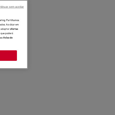
tinuar sem aceitar
eting. Partilhamos
ados. Ao clicar em
e, adaptar
ofertas
 o que poderá
sso
Aviso de