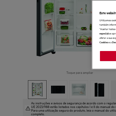
Este websit
Utilizamos cook
também informaç
"Aceitar todos 
e apr
especiais
afetar a sua ex
e a
Cookies
Dec
Toque para ampliar
As instruções e avisos de segurança de acordo com o regul
UE 2023/988 estão listados nos capítulos I e II do manual do u
Para uma utilização segura do produto, leia o manual do util
completo.