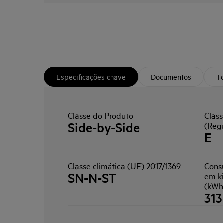
Especificações chave
Documentos
To
Classe do Produto
Class
Side-by-Side
(Reg
E
Classe climática (UE) 2017/1369
Cons
SN-N-ST
em k
(kWh
313