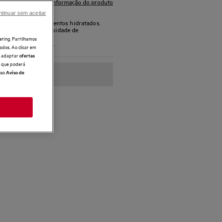
Ficha de informação do produto
tinuar sem aceitar
st mantém os alimentos hidratados.
tos, elimina a necessidade de
eting. Partilhamos
mentos na perfeição.
ados. Ao clicar em
e, adaptar
ofertas
 o que poderá
sso
Aviso de