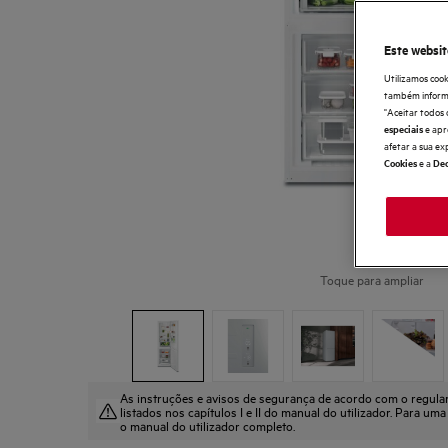
Este websit
Utilizamos cook
também informaç
"Aceitar todos 
e apr
especiais
afetar a sua ex
e a
Cookies
Dec
Toque para ampliar
As instruções e avisos de segurança de acordo com o regul
listados nos capítulos I e II do manual do utilizador. Para uma
o manual do utilizador completo.