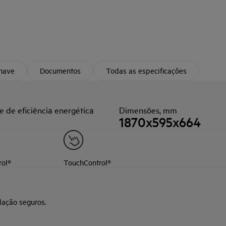
chave
Documentos
Todas as especificações
e de eficiência energética
Dimensões, mm
1870x595x664
rol®
TouchControl®
lação seguros.