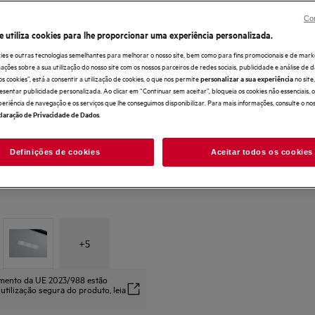
Benefícios
Con
O Combinado 6000 TwinTech® Total No Fro
e utiliza cookies para lhe proporcionar uma experiência personalizada.
TwinTech Total No Frost protege os alimen
descongelar.
ies e outras tecnologias semelhantes para melhorar o nosso site, bem como para fins promocionais e de mark
Tecnologia MultiFlow para preservar os ali
ões sobre a sua utilização do nosso site com os nossos parceiros de redes sociais, publicidade e análise de d
os cookies”, está a consentir a utilização de cookies, o que nos permite
no sit
personalizar a sua experiência
esentar publicidade personalizada. Ao clicar em “Continuar sem aceitar”, bloqueia os cookies não essenciais,
periência de navegação e os serviços que lhe conseguimos disponibilizar. Para mais informações, consulte o no
.
laração de Privacidade de Dados
Definições de cookies
Aceitar todos os cookies
+
5
amento da UE 2023/988 estão
 utilização segura do produto, leia