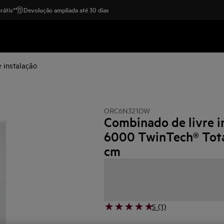
rátis*
Devolução ampliada até 30 dias
 instalação
ORC6N321DW
Combinado de livre i
6000 TwinTech® Tota
cm
5 (1)