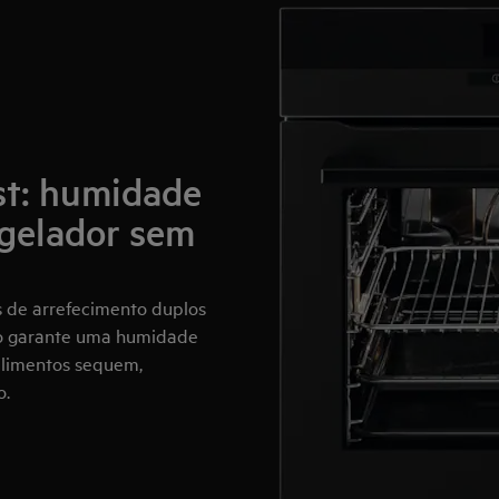
st: humidade
ongelador sem
s de arrefecimento duplos
sto garante uma humidade
 alimentos sequem,
o.