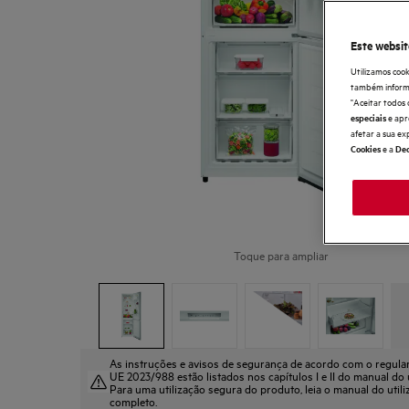
Este websit
Utilizamos cook
também informaç
"Aceitar todos 
e apr
especiais
afetar a sua ex
e a
Cookies
Dec
Toque para ampliar
As instruções e avisos de segurança de acordo com o regul
UE 2023/988 estão listados nos capítulos I e II do manual do u
Para uma utilização segura do produto, leia o manual do util
completo.