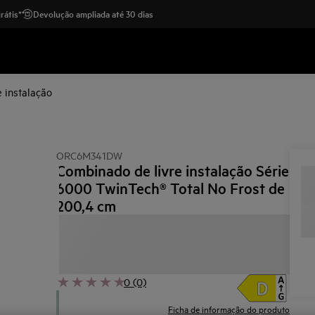
rátis*
Devolução ampliada até 30 dias
 instalação
ORC6M341DW
Combinado de livre instalação Série
6000 TwinTech® Total No Frost de
200,4 cm
0 (0)
Ficha de informação do produto