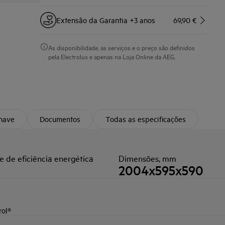
Extensão da Garantia +3 anos
69,90 €
As disponibilidade, as serviços e o preço são definidos
pela Electrolux e apenas na Loja Online da AEG.
chave
Documentos
Todas as especificações
e de eficiência energética
Dimensões, mm
2004x595x590
rol®