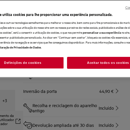
Benefícios
Con
O Combinado 6000 TwinTech® Total No Frost mantém os
alimentos hidratados.
e utiliza cookies para lhe proporcionar uma experiência personalizada.
TwinTech Total No Frost protege os alimentos, elimina a
necessidade de descongelar.
ies e outras tecnologias semelhantes para melhorar o nosso site, bem como para fins promocionais e de mark
Tecnologia MultiFlow para preservar os alimentos na
ões sobre a sua utilização do nosso site com os nossos parceiros de redes sociais, publicidade e análise de d
perfeição.
os cookies”, está a consentir a utilização de cookies, o que nos permite
no sit
personalizar a sua experiência
esentar publicidade personalizada. Ao clicar em “Continuar sem aceitar”, bloqueia os cookies não essenciais,
periência de navegação e os serviços que lhe conseguimos disponibilizar. Para mais informações, consulte o no
Compre diretamente à AEG e obtenha*
.
laração de Privacidade de Dados
Entrega ao domicílio
Incluído
Definições de cookies
Aceitar todos os cookies
Instalação
Incluído
Inversão da porta
44,90 €
+
3
Recolha e reciclagem do aparelho
Incluído
antigo
amento da
tilizador.
izador
Devolução ampliada até 30 dias
Incluído