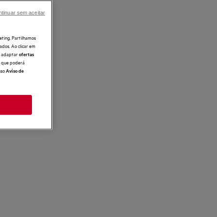
tinuar sem aceitar
eting. Partilhamos
ados. Ao clicar em
e, adaptar
ofertas
 o que poderá
sso
Aviso de