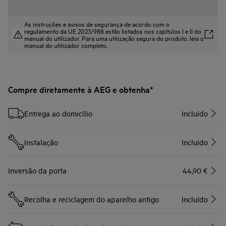
As instruções e avisos de segurança de acordo com o
regulamento da UE 2023/988 estão listados nos capítulos I e II do
manual do utilizador. Para uma utilização segura do produto, leia o
manual do utilizador completo.
Compre diretamente à AEG e obtenha*
Entrega ao domicílio
Incluído
Instalação
Incluído
Inversão da porta
44,90 €
Recolha e reciclagem do aparelho antigo
Incluído