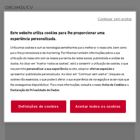
ORC6M341CV
Combinado de livre instalação Série
Continuar sem aceitar
6000 TwinTech® Total No Frost de
201,7 cm
Este website utiliza cookies para lhe proporcionar uma
experiência personalizada.
Utilizamos cookies e outras tecnologias semelhantes para melhorar o nosso site, bem como
para fins promocionais e de marketing. Partilhamos também informações sobre a sua
utilização do nosso site com os nossos parceiros de redes sociais, publicidade e análise de
dados. Ao clicar em "Aceitar todos os cookies”, está a consentir a utilização de cookies, o que
2 (1)
nos permite
no site, adaptar
e
personalizar a sua experiência
ofertas especiais
apresentar publicidade personalizada. Ao clicar em “Continuar sem aceitar”, bloqueia os
Ficha de informação do produto
cookies não essenciais, o que poderá afetar a sua experiência de navegação e os serviços que
Benefícios
lhe conseguimos disponibilizar. Para mais informações, consulte o nosso
e a
Aviso de Cookies
.
Declaração de Privacidade de Dados
O sistema Cooling 360 estabiliza a temperatura e a humidade em todos os
cantos.
Recuperação rápida da temperatura para proteger os alimentos
Adaptável a qualquer lado: acesso total às gavetas, mesmo em cantos.
Definições de cookies
Aceitar todos os cookies