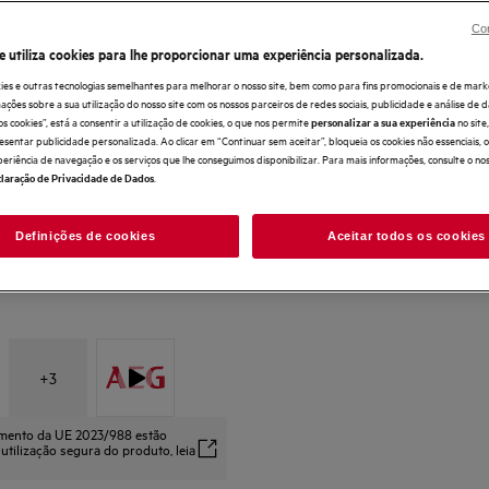
Fluxo de ar uniforme com o Cooling 360; a
Con
A circulação ativa do ar do Cooling 360 pr
Organize facilmente com prateleiras ajustáv
e utiliza cookies para lhe proporcionar uma experiência personalizada.
As luzes LED melhoram a visibilidade para
ies e outras tecnologias semelhantes para melhorar o nosso site, bem como para fins promocionais e de mark
ões sobre a sua utilização do nosso site com os nossos parceiros de redes sociais, publicidade e análise de d
os cookies”, está a consentir a utilização de cookies, o que nos permite
no sit
personalizar a sua experiência
esentar publicidade personalizada. Ao clicar em “Continuar sem aceitar”, bloqueia os cookies não essenciais,
periência de navegação e os serviços que lhe conseguimos disponibilizar. Para mais informações, consulte o no
.
laração de Privacidade de Dados
Definições de cookies
Aceitar todos os cookies
+
3
amento da UE 2023/988 estão
 utilização segura do produto, leia