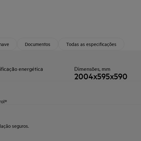
chave
Documentos
Todas as especificações
ificação energética
Dimensões, mm
2004x595x590
rol®
lação seguros.