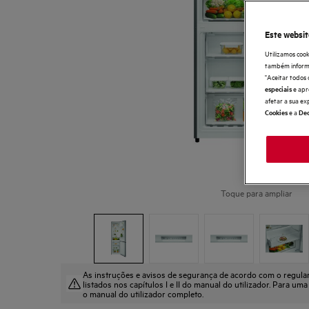
Este websit
Utilizamos cook
também informaç
"Aceitar todos 
e apr
especiais
afetar a sua ex
e a
Cookies
Dec
Toque para ampliar
As instruções e avisos de segurança de acordo com o regul
listados nos capítulos I e II do manual do utilizador. Para uma
o manual do utilizador completo.