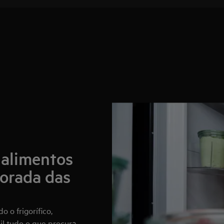
 alimentos
horada das
 o frigorífico,
il tudo o que procura.