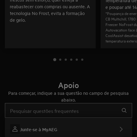
temperatura de 
reabastecer com compras ou ausente. A
e poupar até 14
tecnologia No Frost, evita a formação
*Poupança de ener
CB Multichill, 178
de gelo.
Freezer NoFrost d
Autovacation face à
CoolAssist desativ
temperatura exterio
Apoio
Para começar, indique a sua questão no campo de pesquisa
abaixo.
Type to search for support articles
Junte-se à MyAEG