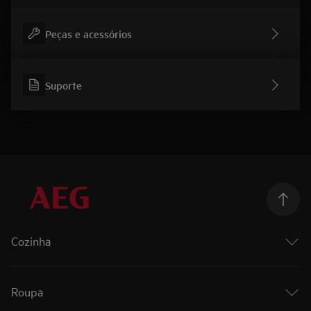
Peças e acessórios
Suporte
Cozinha
Cozinhar
Fornos
Roupa
Fornos a vapor