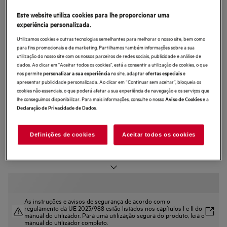
TCTCS191ES
Este website utiliza cookies para lhe proporcionar uma
Combinado de encastre 7000
experiência personalizada.
NoFrost CoolAssist® de 188,4 cm
Utilizamos cookies e outras tecnologias semelhantes para melhorar o nosso site, bem como
para fins promocionais e de marketing. Partilhamos também informações sobre a sua
utilização do nosso site com os nossos parceiros de redes sociais, publicidade e análise de
dados. Ao clicar em "Aceitar todos os cookies”, está a consentir a utilização de cookies, o que
nos permite
no site, adaptar
e
personalizar a sua experiência
ofertas especiais
apresentar publicidade personalizada. Ao clicar em “Continuar sem aceitar”, bloqueia os
cookies não essenciais, o que poderá afetar a sua experiência de navegação e os serviços que
5 (3)
lhe conseguimos disponibilizar. Para mais informações, consulte o nosso
e a
Aviso de Cookies
.
Declaração de Privacidade de Dados
Ficha de informação do produto
Benefícios
O AI CoolAssist ajusta a temperatura de acordo com a sua rotina diária.
Definições de cookies
Aceitar todos os cookies
Ative a definição Automática para uma frescura sem esforço, ajustada a si.
TwinTech® Total No Frost ajuda a manter os alimentos suculentos e
hidratados.
As instruções e avisos de segurança de acordo com o
regulamento da UE 2023/988 estão listados nos capítulos I e II do
manual do utilizador. Para uma utilização segura do produto, leia o
manual do utilizador completo.