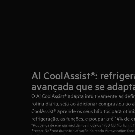
AI CoolAssist®: refrige
avançada que se adapta
O AI CoolAssist® adapta intuitivamente as defini
rotina diária, seja ao adicionar compras ou ao a
CoolAssist® aprende os seus hábitos para otim
refrigeração, as funções, e poupar até 14% de e
*Poupança de energia medida nos modelos 1780 CB Multichill, 
Freezer NoFrost durante a ativação do modo Autovacation face à