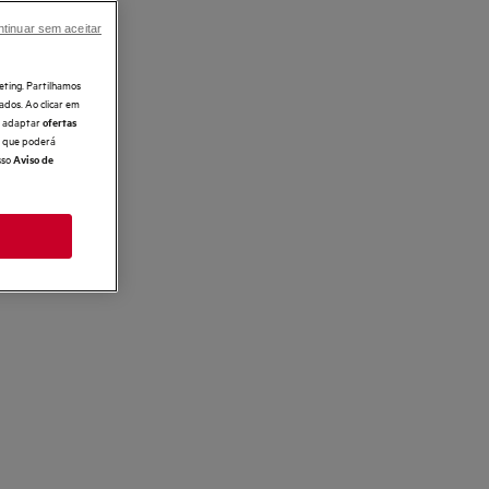
tinuar sem aceitar
eting. Partilhamos
ados. Ao clicar em
e, adaptar
ofertas
 o que poderá
sso
Aviso de