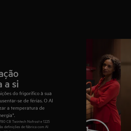
ração
 a si
ções do frigorífico à sua
usentar-se de férias. O AI
izar a temperatura de
nergia*.
1780 CB Twintech Nofrost e 1225
s definições de fábrica com AI