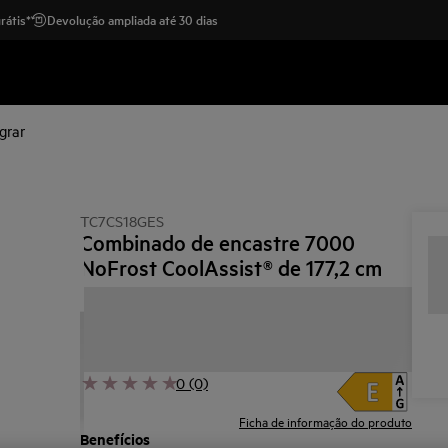
rátis*
Devolução ampliada até 30 dias
grar
TC7CS18GES
Combinado de encastre 7000
NoFrost CoolAssist® de 177,2 cm
0 (0)
Ficha de informação do produto
Benefícios