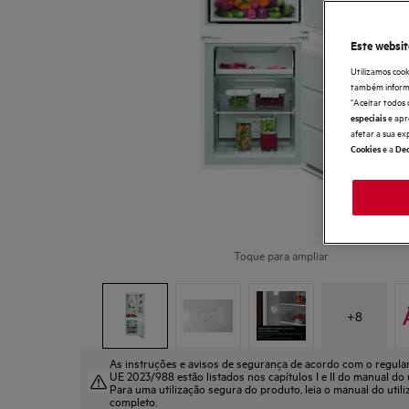
Este websit
Utilizamos cook
também informaç
"Aceitar todos 
e apr
especiais
afetar a sua ex
e a
Cookies
Dec
Toque para ampliar
+
8
As instruções e avisos de segurança de acordo com o regul
UE 2023/988 estão listados nos capítulos I e II do manual do u
Para uma utilização segura do produto, leia o manual do util
completo.