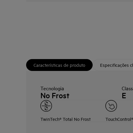
Características de produto
Especificações 
Tecnologia
Class
No Frost
E
TwinTech® Total No Frost
TouchControl