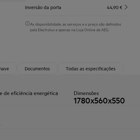
Inversão da porta
44,90 €
As disponibilidade, as serviços e o preço são definidos
pela Electrolux e apenas na Loja Online da AEG.
chave
Documentos
Todas as especificações
e de eficiência energética
Dimensões
1780x560x550
®