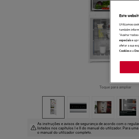
Este websit
Utilizamos cook
também informaç
"Aceitar todos 
e apr
especiais
afetar a sua ex
e a
Cookies
Dec
Toque para ampliar
As instruções e avisos de segurança de acordo com o regul
listados nos capítulos I e II do manual do utilizador. Para uma
o manual do utilizador completo.