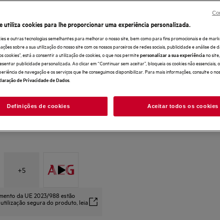
O combinado AEG 6000 TwinTech® Total N
Con
TwinTech® Total No Frost ajuda a manter o
Os novos frigoríficos com 70% do revestime
e utiliza cookies para lhe proporcionar uma experiência personalizada.
ies e outras tecnologias semelhantes para melhorar o nosso site, bem como para fins promocionais e de mark
ões sobre a sua utilização do nosso site com os nossos parceiros de redes sociais, publicidade e análise de d
os cookies”, está a consentir a utilização de cookies, o que nos permite
no sit
personalizar a sua experiência
esentar publicidade personalizada. Ao clicar em “Continuar sem aceitar”, bloqueia os cookies não essenciais,
periência de navegação e os serviços que lhe conseguimos disponibilizar. Para mais informações, consulte o no
.
laração de Privacidade de Dados
Definições de cookies
Aceitar todos os cookies
+
5
amento da UE 2023/988 estão
 utilização segura do produto, leia