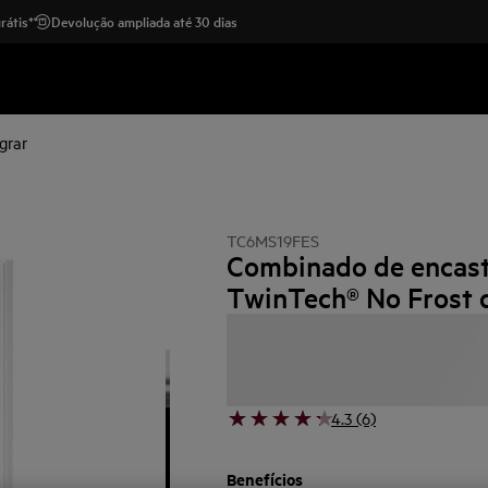
rátis*
Devolução ampliada até 30 dias
grar
TC6MS19FES
Combinado de encast
TwinTech® No Frost 
4.3 (6)
Benefícios