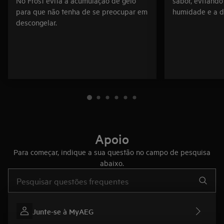
No Frost evita a acumulação de gelo
sabor, evitand
para que não tenha de se preocupar em
humidade e a d
descongelar.
Apoio
Para começar, indique a sua questão no campo de pesquisa
abaixo.
Type to search for support articles
Junte-se à MyAEG