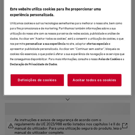
PCB8000XC
Este website utiliza cookies para lhe proporcionar uma
Combinado de encastre 8000
experiência personalizada.
Cooling 360° de 188,4 cm
Utilizamos cookies e outras tecnologias semelhantes para melhorar o nosso site, bem como
para fins promocionais e de marketing. Partilhamos também informações sobre a sua
utilização do nosso site com os nossos parceiros de redes sociais, publicidade e análise de
dados. Ao clicar em "Aceitar todos os cookies”, está a consentir a utilização de cookies, o que
nos permite
no site, adaptar
e
personalizar a sua experiência
ofertas especiais
apresentar publicidade personalizada. Ao clicar em “Continuar sem aceitar”, bloqueia os
cookies não essenciais, o que poderá afetar a sua experiência de navegação e os serviços que
0 (0)
lhe conseguimos disponibilizar. Para mais informações, consulte o nosso
e a
Aviso de Cookies
.
Declaração de Privacidade de Dados
Ficha de informação do produto
Benefícios
A gaveta GreenZone+ ajuda as frutas e os vegetais a manterem-se frescos.
Definições de cookies
Aceitar todos os cookies
Mantém automaticamente a humidade ideal. Mantém os produtos frescos.
TwinTech® Total No Frost ajuda a manter os alimentos suculentos e
hidratados.
As instruções e avisos de segurança de acordo com o
regulamento da UE 2023/988 estão listados nos capítulos I e II do
manual do utilizador. Para uma utilização segura do produto, leia o
manual do utilizador completo.