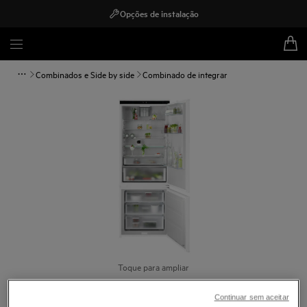
Opções de instalação
Combinados e Side by side
Combinado de integrar
Toque para ampliar
Continuar sem aceitar