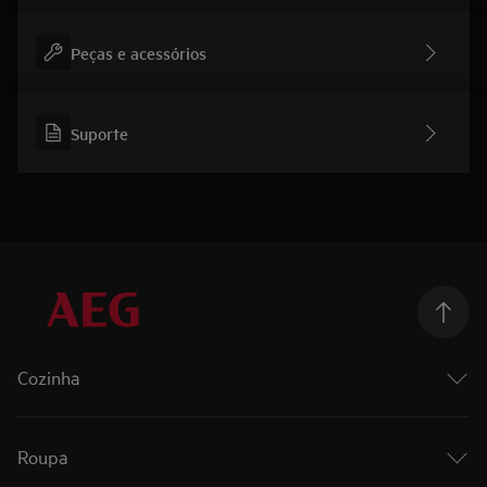
Peças e acessórios
Suporte
Cozinha
Cozinhar
Fornos
Roupa
Fornos a vapor