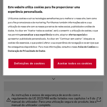
NSC7C191DS
Este website utiliza cookies para lhe proporcionar uma
Combinado de encastre 7000
experiência personalizada.
NoFrost CoolAssist® de 188,4 cm
Utilizamos cookies e outras tecnologias semelhantes para melhorar o nosso site, bem como
para fins promocionais e de marketing. Partilhamos também informações sobre a sua
utilização do nosso site com os nossos parceiros de redes sociais, publicidade e análise de
dados. Ao clicar em "Aceitar todos os cookies”, está a consentir a utilização de cookies, o que
nos permite
no site, adaptar
e
personalizar a sua experiência
ofertas especiais
apresentar publicidade personalizada. Ao clicar em “Continuar sem aceitar”, bloqueia os
cookies não essenciais, o que poderá afetar a sua experiência de navegação e os serviços que
5 (1)
lhe conseguimos disponibilizar. Para mais informações, consulte o nosso
e a
Aviso de Cookies
.
Declaração de Privacidade de Dados
Ficha de informação do produto
Benefícios
O AI CoolAssist ajusta a temperatura de acordo com a sua rotina diária.
Definições de cookies
Aceitar todos os cookies
Ative a definição Automática para uma frescura sem esforço, ajustada a si.
TwinTech® Total No Frost ajuda a manter os alimentos suculentos e
hidratados.
As instruções e avisos de segurança de acordo com o
regulamento da UE 2023/988 estão listados nos capítulos I e II do
manual do utilizador. Para uma utilização segura do produto, leia o
manual do utilizador completo.