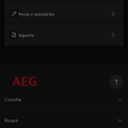
Peças e acessórios
Suporte
Cozinha
Cozinhar
Fornos
Roupa
Fornos a vapor