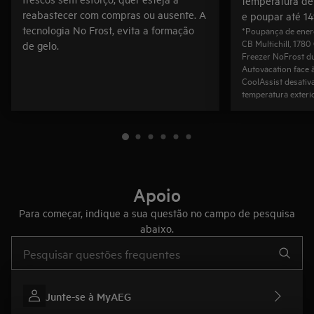
temperatura de 
reabastecer com compras ou ausente. A
e poupar até 14
tecnologia No Frost, evita a formação
*Poupança de ener
CB Multichill, 178
de gelo.
Freezer NoFrost d
Autovacation face à
CoolAssist desativ
temperatura exterio
Apoio
Para começar, indique a sua questão no campo de pesquisa
abaixo.
Type to search for support articles
Junte-se à MyAEG