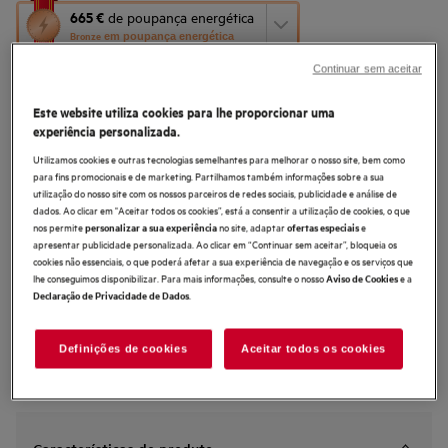
Esta
665 €
de poupança energética
ação
Bronze
em poupança energética
abre
Comparado com o modelo equivalente menos eficiente (PT)
a
Continuar sem aceitar
0 (0)
ferramenta
de
Este website utiliza cookies para lhe proporcionar uma
Ficha de informação do produto
poupança
Benefícios
experiência personalizada.
energética
O AI CoolAssist ajusta a temperatura de acordo com a sua rotina diária.
Youreko.
Utilizamos cookies e outras tecnologias semelhantes para melhorar o nosso site, bem como
Ative a definição Automática para uma frescura sem esforço, ajustada a si.
para fins promocionais e de marketing. Partilhamos também informações sobre a sua
TwinTech® Total No Frost ajuda a manter os alimentos suculentos e
utilização do nosso site com os nossos parceiros de redes sociais, publicidade e análise de
hidratados.
dados. Ao clicar em "Aceitar todos os cookies”, está a consentir a utilização de cookies, o que
nos permite
no site, adaptar
e
personalizar a sua experiência
ofertas especiais
apresentar publicidade personalizada. Ao clicar em “Continuar sem aceitar”, bloqueia os
As instruções e avisos de segurança de acordo com o
cookies não essenciais, o que poderá afetar a sua experiência de navegação e os serviços que
regulamento da UE 2023/988 estão listados nos capítulos I e II do
lhe conseguimos disponibilizar. Para mais informações, consulte o nosso
e a
manual do utilizador. Para uma utilização segura do produto, leia o
Aviso de Cookies
manual do utilizador completo.
.
Declaração de Privacidade de Dados
Procurar loja
Definições de cookies
Aceitar todos os cookies