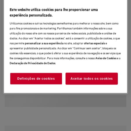
PCA7000F
Este website utiliza cookies para lhe proporcionar uma
Arca vertical de Integrar de 1769 mm
experiência personalizada.
Utilizamos cookies e outras tecnologias semelhantes para melhorar o nosso site, bem como
para fins promocionais e de marketing. Partilhamos também informações sobre a sua
utilização do nosso site com os nossos parceiros de redes sociais, publicidade e análise de
dados. Ao clicar em "Aceitar todos os cookies”, está a consentir a utilização de cookies, o que
nos permite
no site, adaptar
e
personalizar a sua experiência
ofertas especiais
apresentar publicidade personalizada. Ao clicar em “Continuar sem aceitar”, bloqueia os
4.8 (5)
cookies não essenciais, o que poderá afetar a sua experiência de navegação e os serviços que
lhe conseguimos disponibilizar. Para mais informações, consulte o nosso
e a
Aviso de Cookies
.
Declaração de Privacidade de Dados
Ficha de informação do produto
Benefícios
No Frost, impede a formação de gelo no congelador
Definições de cookies
Aceitar todos os cookies
NoFrost, evita a formação de gelo
Revestimento interior do congelador feito com 70% de plástico reciclado.