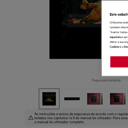
Este websit
Utilizamos cook
também informaç
"Aceitar todos 
e apr
especiais
afetar a sua ex
e a
Cookies
Dec
Toque para ampliar
As instruções e avisos de segurança de acordo com o regul
listados nos capítulos I e II do manual do utilizador. Para uma
o manual do utilizador completo.