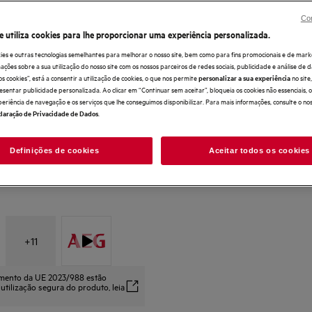
Saiba sempre a temperatura exata, com a S
Con
e utiliza cookies para lhe proporcionar uma experiência personalizada.
ies e outras tecnologias semelhantes para melhorar o nosso site, bem como para fins promocionais e de mark
ões sobre a sua utilização do nosso site com os nossos parceiros de redes sociais, publicidade e análise de d
os cookies”, está a consentir a utilização de cookies, o que nos permite
no sit
personalizar a sua experiência
esentar publicidade personalizada. Ao clicar em “Continuar sem aceitar”, bloqueia os cookies não essenciais,
periência de navegação e os serviços que lhe conseguimos disponibilizar. Para mais informações, consulte o no
.
laração de Privacidade de Dados
Definições de cookies
Aceitar todos os cookies
+
11
amento da UE 2023/988 estão
 utilização segura do produto, leia