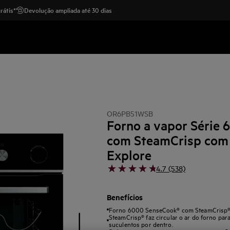
rátis*
Devolução ampliada até 30 dias
OR6PB51WSB
Forno a vapor Série
com SteamCrisp com
Explore
4.7 (538)
Benefícios
Forno 6000 SenseCook® com SteamCrisp®: 
SteamCrisp® faz circular o ar do forno par
suculentos por dentro.