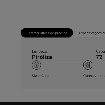
Características de produto
Especificações 
Limpeza
Capa
Pirólise
72
SteamCrisp
Conectividad