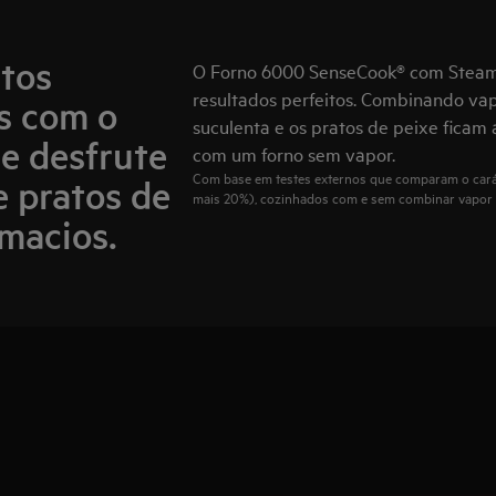
tos
O Forno 6000 SenseCook® com SteamC
resultados perfeitos. Combinando vapo
s com o
suculenta e os pratos de peixe fica
e desfrute
com um forno sem vapor.
Com base em testes externos que comparam o carát
e pratos de
mais 20%), cozinhados com e sem combinar vapor e
macios.