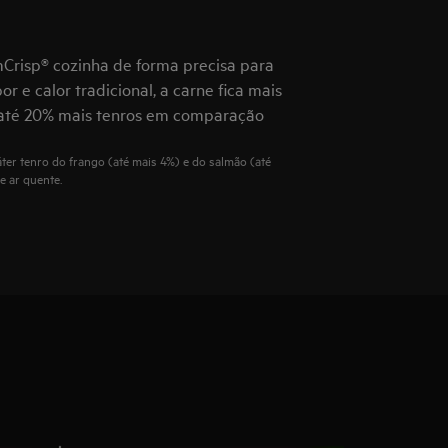
risp® cozinha de forma precisa para
r e calor tradicional, a carne fica mais
m até 20% mais tenros em comparação
er tenro do frango (até mais 4%) e do salmão (até
 ar quente.