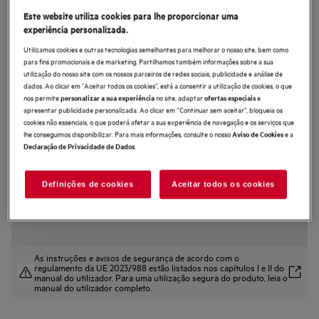
Este website utiliza cookies para lhe proporcionar uma
CP7400T
Forno compacto Série 7000
experiência personalizada.
MealAssist com SteamBake com
Utilizamos cookies e outras tecnologias semelhantes para melhorar o nosso site, bem como
para fins promocionais e de marketing. Partilhamos também informações sobre a sua
Display CookSmart Touch 4,3 '', com
utilização do nosso site com os nossos parceiros de redes sociais, publicidade e análise de
dados. Ao clicar em "Aceitar todos os cookies”, está a consentir a utilização de cookies, o que
WiFi
nos permite
no site, adaptar
e
personalizar a sua experiência
ofertas especiais
apresentar publicidade personalizada. Ao clicar em “Continuar sem aceitar”, bloqueia os
4.7 (185)
cookies não essenciais, o que poderá afetar a sua experiência de navegação e os serviços que
lhe conseguimos disponibilizar. Para mais informações, consulte o nosso
e a
Aviso de Cookies
Ficha de informação do produto
.
Declaração de Privacidade de Dados
Benefícios
Forno 7000 MealAssist com SteamBake para cozinhar de forma uniforme.
SteamBake usa vapor para alcançar os melhores resultados de cozedura.
Definições de cookies
Aceitar todos os cookies
CookSmart Touch – controle as funções do forno com um simples deslizar.
As instruções e avisos de segurança de acordo com o
regulamento da UE 2023/988 estão listados nos capítulos I e II do
manual do utilizador. Para uma utilização segura do produto, leia o
manual do utilizador completo.