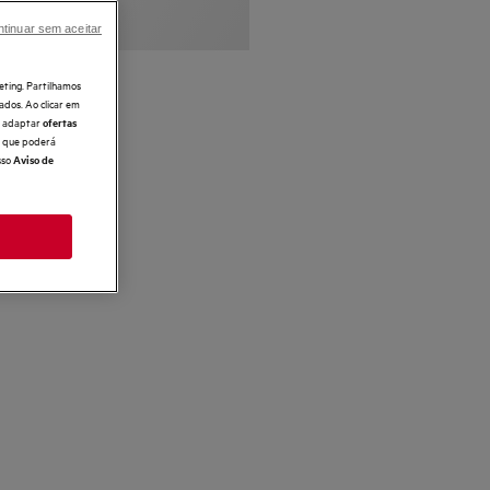
tinuar sem aceitar
eting. Partilhamos
ados. Ao clicar em
e, adaptar
ofertas
 o que poderá
sso
Aviso de