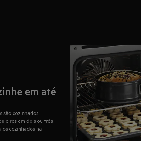
ozinhe em até
os são cozinhados
leiros em dois ou três
atos cozinhados na