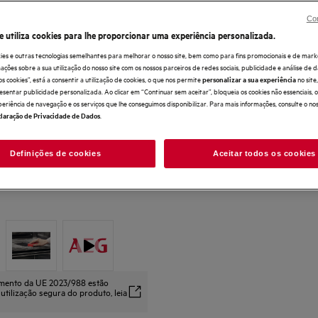
Con
e utiliza cookies para lhe proporcionar uma experiência personalizada.
ies e outras tecnologias semelhantes para melhorar o nosso site, bem como para fins promocionais e de mark
ões sobre a sua utilização do nosso site com os nossos parceiros de redes sociais, publicidade e análise de d
os cookies”, está a consentir a utilização de cookies, o que nos permite
no sit
personalizar a sua experiência
esentar publicidade personalizada. Ao clicar em “Continuar sem aceitar”, bloqueia os cookies não essenciais,
periência de navegação e os serviços que lhe conseguimos disponibilizar. Para mais informações, consulte o no
.
laração de Privacidade de Dados
Definições de cookies
Aceitar todos os cookies
amento da UE 2023/988 estão
 utilização segura do produto, leia