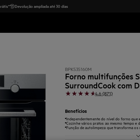
rátis*
Devolução ampliada até 30 dias
BPK535160M
Forno multifunções 
SurroundCook com Di
4.6 (871)
Benefícios
Independentemente do nível do forno que e
Cozinhe vários pratos ao mesmo tempo e d
Função de autolimpeza que transforma os r