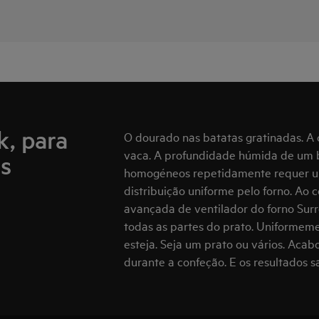
, para
O dourado nas batatas gratinadas. A 
vaca. A profundidade húmida de um b
es
homogéneos repetidamente requer um 
distribuição uniforme pelo forno. Ao c
avançada de ventilador do forno Sur
todas as partes do prato. Uniformem
esteja. Seja um prato ou vários. Acab
durante a confeção. E os resultados s