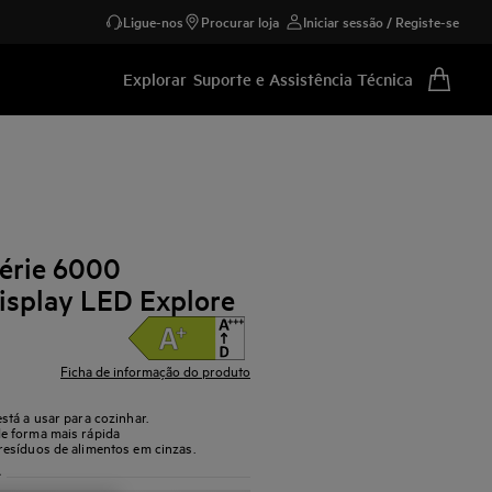
Ligue-nos
Procurar loja
Iniciar sessão / Registe-se
Explorar
Suporte e Assistência Técnica
Série 6000
splay LED Explore
Ficha de informação do produto
stá a usar para cozinhar.
e forma mais rápida
esíduos de alimentos em cinzas.