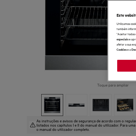
Este websit
Utilizamos cook
também informaç
"Aceitar todos 
e apr
especiais
afetar a sua ex
e a
Cookies
Dec
Toque para ampliar
As instruções e avisos de segurança de acordo com o regul
listados nos capítulos I e II do manual do utilizador. Para uma
o manual do utilizador completo.