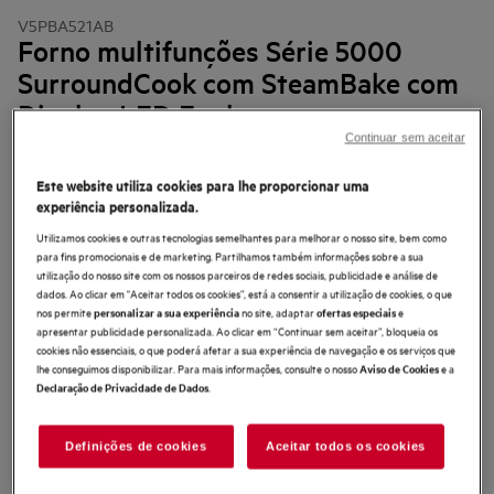
V5PBA521AB
Forno multifunções Série 5000
SurroundCook com SteamBake com
Display LED Explore
Continuar sem aceitar
4.6 (870)
Este website utiliza cookies para lhe proporcionar uma
Ficha de informação do produto
Benefícios
experiência personalizada.
Forno Série 5000 SurroundCook® com SteamBake para uma ótima
Utilizamos cookies e outras tecnologias semelhantes para melhorar o nosso site, bem como
cozedura.
para fins promocionais e de marketing. Partilhamos também informações sobre a sua
SteamBake usa vapor para alcançar os melhores resultados de cozedura.
utilização do nosso site com os nossos parceiros de redes sociais, publicidade e análise de
Saiba sempre a temperatura exata, com a Sonda Térmica.
dados. Ao clicar em "Aceitar todos os cookies”, está a consentir a utilização de cookies, o que
nos permite
no site, adaptar
e
personalizar a sua experiência
ofertas especiais
apresentar publicidade personalizada. Ao clicar em “Continuar sem aceitar”, bloqueia os
cookies não essenciais, o que poderá afetar a sua experiência de navegação e os serviços que
lhe conseguimos disponibilizar. Para mais informações, consulte o nosso
e a
Aviso de Cookies
.
Declaração de Privacidade de Dados
Definições de cookies
Aceitar todos os cookies
As instruções e avisos de segurança de acordo com o
regulamento da UE 2023/988 estão listados nos capítulos I e II do
manual do utilizador. Para uma utilização segura do produto, leia o