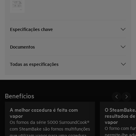
Especificações chave
Documentos
Todas as especificações
Benefícios
A melhor cozedura é feita com
O SteamBake.
vapor
resultados de
vapor
Os fornos da série 5000 SurroundCook®
O forno com fu
com SteamBake são fornos multifunções
permite-lhe adi
que utilizam vapor para uma cozedura