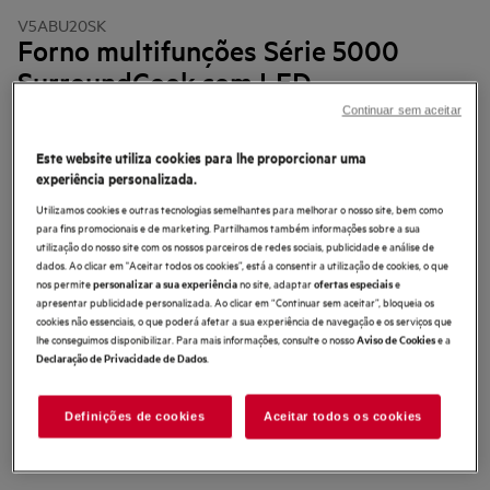
V5ABU20SK
Forno multifunções Série 5000
SurroundCook com LED
4.6 (59)
Continuar sem aceitar
Ficha de informação do produto
Este website utiliza cookies para lhe proporcionar uma
Benefícios
experiência personalizada.
O forno Série 5000 SurroundCook® faz o ar circular para que obtenha
Utilizamos cookies e outras tecnologias semelhantes para melhorar o nosso site, bem como
uma cozedura uniforme.
para fins promocionais e de marketing. Partilhamos também informações sobre a sua
A cozedura multinível garante um aquecimento uniforme em todo o forno.
O temporizador garante que tem sempre a cronometragem exata.
utilização do nosso site com os nossos parceiros de redes sociais, publicidade e análise de
AquaClean permite-lhe limpar facilmente o forno com humidade.
dados. Ao clicar em "Aceitar todos os cookies”, está a consentir a utilização de cookies, o que
nos permite
no site, adaptar
e
personalizar a sua experiência
ofertas especiais
apresentar publicidade personalizada. Ao clicar em “Continuar sem aceitar”, bloqueia os
cookies não essenciais, o que poderá afetar a sua experiência de navegação e os serviços que
lhe conseguimos disponibilizar. Para mais informações, consulte o nosso
e a
Aviso de Cookies
.
Declaração de Privacidade de Dados
As instruções e avisos de segurança de acordo com o
Definições de cookies
Aceitar todos os cookies
regulamento da UE 2023/988 estão listados nos capítulos I e II do
manual do utilizador. Para uma utilização segura do produto, leia o
manual do utilizador completo.