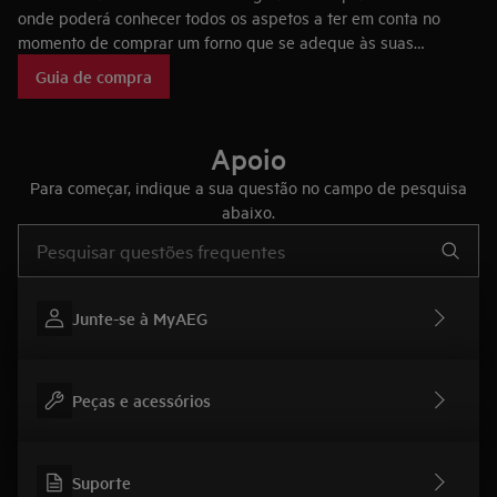
onde poderá conhecer todos os aspetos a ter em conta no
momento de comprar um forno que se adeque às suas
necessidades, bem como as tecnologias dos fornos AEG, que
Guia de compra
fazem deles eletrodomésticos únicos no mercado.
Apoio
Para começar, indique a sua questão no campo de pesquisa
abaixo.
Type to search for support articles
Junte-se à MyAEG
Peças e acessórios
Suporte