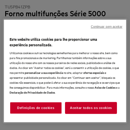
TU5PB41ZPB
Forno multifunções Série 5000
SurroundCook com EXPlore
Continuar sem aceitar
5 (2)
Este website utiliza cookies para lhe proporcionar uma
Ficha de informação do produto
experiência personalizada.
Benefícios
O forno Série 5000 SurroundCook® faz o ar circular para que obtenha
Utilizamos cookies e outras tecnologias semelhantes para melhorar o nosso site, bem como
uma cozedura uniforme.
para fins promocionais e de marketing. Partilhamos também informações sobre a sua
A cozedura multinível garante um aquecimento uniforme em todo o forno.
utilização do nosso site com os nossos parceiros de redes sociais, publicidade e análise de
Controlo intuitivo e pratos pré-programados com EXPlore+ Touch.
dados. Ao clicar em "Aceitar todos os cookies”, está a consentir a utilização de cookies, o que
nos permite
no site, adaptar
e
personalizar a sua experiência
ofertas especiais
apresentar publicidade personalizada. Ao clicar em “Continuar sem aceitar”, bloqueia os
cookies não essenciais, o que poderá afetar a sua experiência de navegação e os serviços que
lhe conseguimos disponibilizar. Para mais informações, consulte o nosso
e a
Aviso de Cookies
.
Declaração de Privacidade de Dados
As instruções e avisos de segurança de acordo com o
Definições de cookies
Aceitar todos os cookies
regulamento da UE 2023/988 estão listados nos capítulos I e II do
manual do utilizador. Para uma utilização segura do produto, leia o
manual do utilizador completo.