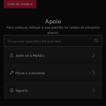
necessidades, bem como as tecnologias dos fornos AEG, que
Guia de compra
fazem deles eletrodomésticos únicos no mercado.
Apoio
Para começar, indique a sua questão no campo de pesquisa
abaixo.
Type to search for support articles
Junte-se à MyAEG
Peças e acessórios
Suporte