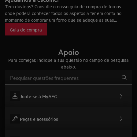
Tem dúvidas? Consulte o nosso guia de compra de fornos
onde poderá conhecer todos os aspetos a ter em conta no
momento de comprar um forno que se adeque às suas
necessidades, bem como as tecnologias dos fornos AEG, que
Guia de compra
fazem deles eletrodomésticos únicos no mercado.
Apoio
Para começar, indique a sua questão no campo de pesquisa
abaixo.
Type to search for support articles
Junte-se à MyAEG
Peças e acessórios