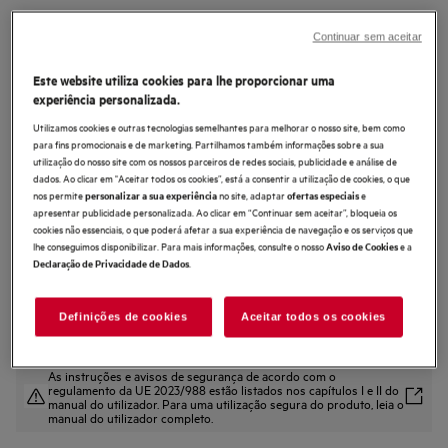
NBR7P731ST
Forno a vapor Série 7000
Continuar sem aceitar
MealAssist com SteamCrisp com
Este website utiliza cookies para lhe proporcionar uma
Display CookSmart Touch 4,3 '', com
experiência personalizada.
WiFi
Utilizamos cookies e outras tecnologias semelhantes para melhorar o nosso site, bem como
para fins promocionais e de marketing. Partilhamos também informações sobre a sua
4.6 (132)
utilização do nosso site com os nossos parceiros de redes sociais, publicidade e análise de
dados. Ao clicar em "Aceitar todos os cookies”, está a consentir a utilização de cookies, o que
nos permite
no site, adaptar
e
personalizar a sua experiência
ofertas especiais
Ficha de informação do produto
apresentar publicidade personalizada. Ao clicar em “Continuar sem aceitar”, bloqueia os
Benefícios
cookies não essenciais, o que poderá afetar a sua experiência de navegação e os serviços que
O forno Série 7000 MealAssist com SteamCrisp® cria pratos fantásticos
lhe conseguimos disponibilizar. Para mais informações, consulte o nosso
e a
Aviso de Cookies
SteamCrisp® faz circular o ar do forno para que obtenha pratos crocantes
.
Declaração de Privacidade de Dados
por fora e suculentos por dentro.
CookSmart Touch – controle as funções do forno com um simples deslizar.
Definições de cookies
Aceitar todos os cookies
As instruções e avisos de segurança de acordo com o
regulamento da UE 2023/988 estão listados nos capítulos I e II do
manual do utilizador. Para uma utilização segura do produto, leia o
manual do utilizador completo.