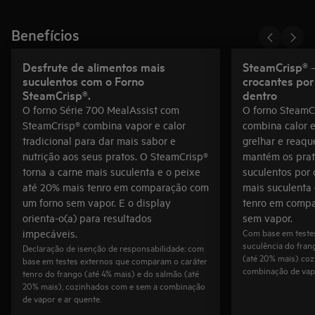
Benefícios
Desfrute de alimentos mais
SteamCrisp® 
suculentos com o Forno
crocantes por
SteamCrisp®.
dentro
O forno Série 700 MealAssist com
O forno SteamC
SteamCrisp® combina vapor e calor
combina calor e
tradicional para dar mais sabor e
grelhar e reaqu
nutrição aos seus pratos. O SteamCrisp®
mantém os prato
torna a carne mais suculenta e o peixe
suculentos por 
até 20% mais tenro em comparação com
mais suculenta
um forno sem vapor. E o display
tenro em compa
orienta-o(a) para resultados
sem vapor.
Com base em teste
impecáveis.
suculência do fran
Declaração de isenção de responsabilidade: com
(até 20% mais) co
base em testes externos que comparam o caráter
combinação de vapo
tenro do frango (até 4% mais) e do salmão (até
20% mais), cozinhados com e sem a combinação
de vapor e ar quente.