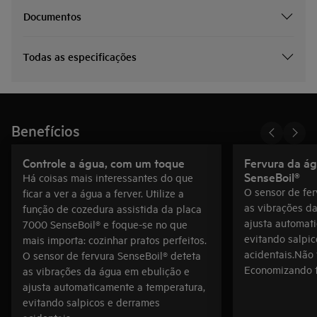
Documentos
Todas as especificações
Benefícios
Controle a água, com um toque
Fervura da ág
SenseBoil®
Há coisas mais interessantes do que
O sensor de fer
ficar a ver a água a ferver. Utilize a
as vibrações d
função de cozedura assistida da placa
ajusta automat
7000 SenseBoil® e foque-se no que
evitando salpi
mais importa: cozinhar pratos perfeitos.
acidentais.Não 
O sensor de fervura SenseBoil® deteta
Economizando t
as vibrações da água em ebulição e
ajusta automaticamente a temperatura,
evitando salpicos e derrames