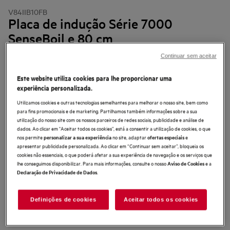
V84IIB10FB
Placa de indução Série 7000
SenseBoil e 80 cm
4.7 (26)
Continuar sem aceitar
Ficha de informação do produto
Este website utiliza cookies para lhe proporcionar uma
Benefícios
experiência personalizada.
Fervura sob controlo com a placa de indução 7000 SenseBoil®.
O sensor de fervura mantém a fervura da água sob controlo.
Utilizamos cookies e outras tecnologias semelhantes para melhorar o nosso site, bem como
Ajusta a velocidade de extração do exaustor de acordo com a potência da
para fins promocionais e de marketing. Partilhamos também informações sobre a sua
placa.
utilização do nosso site com os nossos parceiros de redes sociais, publicidade e análise de
dados. Ao clicar em "Aceitar todos os cookies”, está a consentir a utilização de cookies, o que
nos permite
no site, adaptar
e
personalizar a sua experiência
ofertas especiais
apresentar publicidade personalizada. Ao clicar em “Continuar sem aceitar”, bloqueia os
cookies não essenciais, o que poderá afetar a sua experiência de navegação e os serviços que
lhe conseguimos disponibilizar. Para mais informações, consulte o nosso
e a
Aviso de Cookies
.
Declaração de Privacidade de Dados
As instruções e avisos de segurança de acordo com o
Definições de cookies
Aceitar todos os cookies
regulamento da UE 2023/988 estão listados nos capítulos I e II do
manual do utilizador. Para uma utilização segura do produto, leia o
manual do utilizador completo.