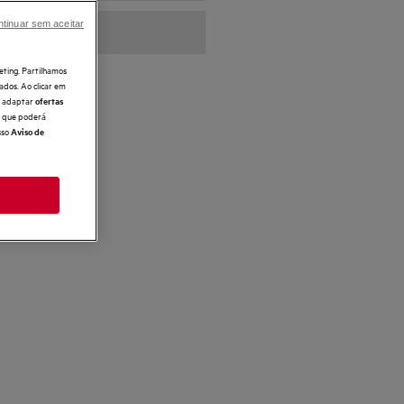
tinuar sem aceitar
eting. Partilhamos
ados. Ao clicar em
e, adaptar
ofertas
 o que poderá
sso
Aviso de