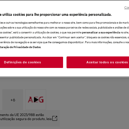
Con
e utiliza cookies para lhe proporcionar uma experiência personalizada.
ies e outras tecnologias semelhantes para melhorar o nosso site, bem como para fins promocionais e de mark
ões sobre a sua utilização do nosso site com os nossos parceiros de redes sociais, publicidade e análise de d
os cookies”, está a consentir a utilização de cookies, o que nos permite
no sit
personalizar a sua experiência
esentar publicidade personalizada. Ao clicar em “Continuar sem aceitar”, bloqueia os cookies não essenciais,
periência de navegação e os serviços que lhe conseguimos disponibilizar. Para mais informações, consulte o no
.
laração de Privacidade de Dados
Definições de cookies
Aceitar todos os cookies
+
6
amento da UE 2023/988 estão
 utilização segura do produto, leia