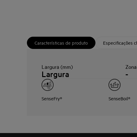
Características de produto
Especificações 
Largura (mm)
Zona
Largura
-
SenseFry®
SenseBoil®