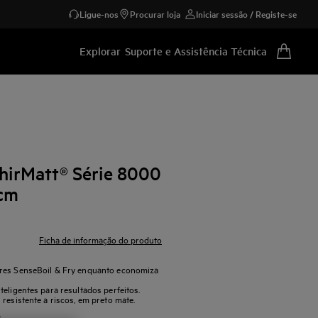
Ligue-nos
Procurar loja
Iniciar sessão / Registe-se
Explorar
Suporte e Assistência Técnica
hirMatt® Série 8000
 cm
Ficha de informação do produto
ores SenseBoil & Fry enquanto economiza
eligentes para resultados perfeitos.
resistente a riscos, em preto mate.