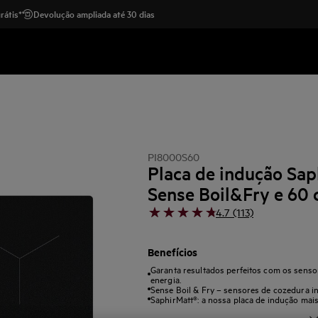
rátis*
Devolução ampliada até 30 dias
PI8000S60
Placa de indução Sap
Sense Boil&Fry e 60
4.7 (113)
Benefícios
Garanta resultados perfeitos com os sens
energia.
Sense Boil & Fry – sensores de cozedura int
SaphirMatt®: a nossa placa de indução mais 