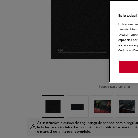
Este websit
Utilizamos cook
também informaç
"Aceitar todos 
e apr
especiais
afetar a sua ex
e a
Cookies
Dec
Toque para ampliar
As instruções e avisos de segurança de acordo com o regul
listados nos capítulos I e II do manual do utilizador. Para uma
o manual do utilizador completo.