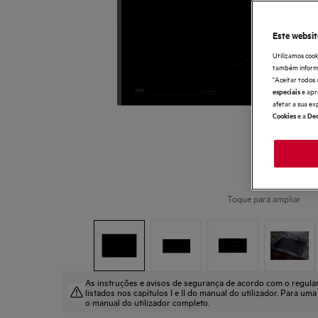
Este websit
Utilizamos cook
também informaç
"Aceitar todos 
e apr
especiais
afetar a sua ex
e a
Cookies
Dec
Toque para ampliar
As instruções e avisos de segurança de acordo com o regul
listados nos capítulos I e II do manual do utilizador. Para uma
o manual do utilizador completo.