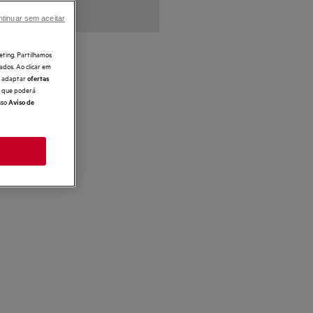
tinuar sem aceitar
eting. Partilhamos
ados. Ao clicar em
e, adaptar
ofertas
 o que poderá
sso
Aviso de