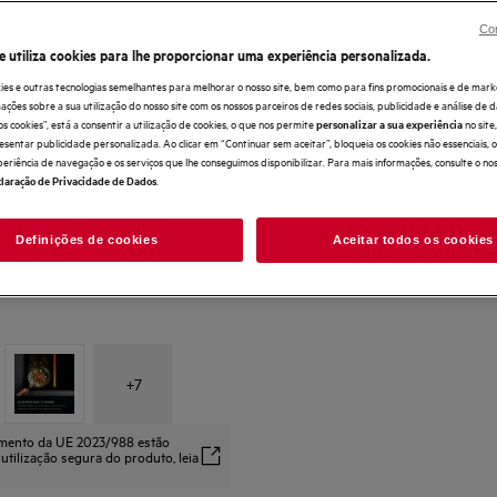
Con
e utiliza cookies para lhe proporcionar uma experiência personalizada.
ies e outras tecnologias semelhantes para melhorar o nosso site, bem como para fins promocionais e de mark
ões sobre a sua utilização do nosso site com os nossos parceiros de redes sociais, publicidade e análise de d
os cookies”, está a consentir a utilização de cookies, o que nos permite
no sit
personalizar a sua experiência
esentar publicidade personalizada. Ao clicar em “Continuar sem aceitar”, bloqueia os cookies não essenciais,
periência de navegação e os serviços que lhe conseguimos disponibilizar. Para mais informações, consulte o no
.
laração de Privacidade de Dados
Definições de cookies
Aceitar todos os cookies
+
7
amento da UE 2023/988 estão
 utilização segura do produto, leia