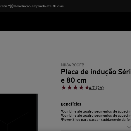
rátis*
Devolução ampliada até 30 dias
NII84R00FB
Placa de indução Sér
e 80 cm
4.7 (26)
Benefícios
Combine até quatro segmentos de aquecim
Combine até quatro segmentos de aquecim
PowerSlide para passar rapidamente da fer