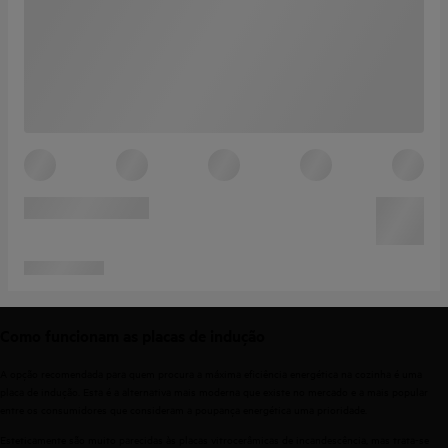
Como funcionam as placas de indução
A opção recomendada para quem procura a máxima eficiência energética na cozinha é uma
placa de indução. Esta é a alternativa mais moderna que existe no mercado e a mais popular
entre os consumidores que consideram a poupança energética uma prioridade.
Esteticamente são muito parecidas às
placas vitrocerâmicas
de incandescência, mas trata-se