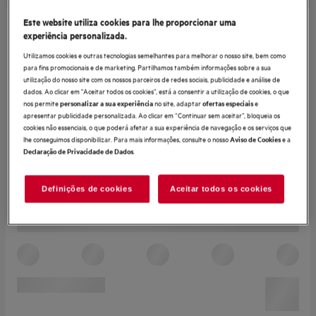
Este website utiliza cookies para lhe proporcionar uma
experiência personalizada.
Utilizamos cookies e outras tecnologias semelhantes para melhorar o nosso site, bem como
para fins promocionais e de marketing. Partilhamos também informações sobre a sua
utilização do nosso site com os nossos parceiros de redes sociais, publicidade e análise de
dados. Ao clicar em "Aceitar todos os cookies”, está a consentir a utilização de cookies, o que
nos permite
no site, adaptar
e
personalizar a sua experiência
ofertas especiais
apresentar publicidade personalizada. Ao clicar em “Continuar sem aceitar”, bloqueia os
cookies não essenciais, o que poderá afetar a sua experiência de navegação e os serviços que
lhe conseguimos disponibilizar. Para mais informações, consulte o nosso
e a
Aviso de Cookies
.
Declaração de Privacidade de Dados
Definições de cookies
Aceitar todos os cookies