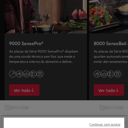
9000 SensePro®
8000 SenseBoil 
As placas da Série 9000 SensePro® dispõem
As placas da Série 80
de uma sonda térmica sem fios que mede a
ajustam automaticame
temperatura interna do alimento e define
evitar derramamentos 
automaticamente os ajustes da placa para que
proporcionar a quantid
possas ferver, fritar e cozinhar a vácuo.
fritar alimentos.
Ver tudo
Ver tudo
Continuar sem aceitar