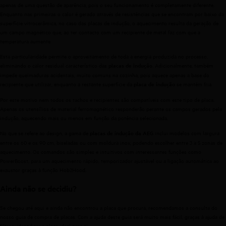
apenas de uma questão de aparência, pois o seu funcionamento é completamente diferente.
Enquanto nas primeiras o calor é gerado através de resistências que se encontram por baixo da
superfície vitrocerâmica, no caso das placas de indução, o aquecimento resulta da geração de
um campo magnético que, ao ter contacto com um recipiente de metal faz com que a
temperatura aumente.
Esta particularidade permite o aproveitamento de toda a energia produzida no processo,
eliminando o calor residual característico das
. Adicionalmente, também
placas de indução
impede queimaduras acidentais, muito comuns na cozinha, pois aquece apenas a base do
recipiente que utilizar, enquanto a restante superfície da
se mantém fria.
placa de indução
Por este motivo nem todos os tachos e recipientes são compatíveis com este tipo de placa.
Apenas os utensílios de material ferromagnético responderão perante os campos gerados pela
indução, aquecendo mais ou menos em função da potência selecionada.
No que se refere ao design, a gama de
inclui modelos com largura
placas de indução
da AEG
entre os 60 e os 90 cm, biseladas ou com moldura inox, podendo escolher entre 3 a 5 zonas de
aquecimento. Os comandos são simples e intuitivos com interessantes funções como
PowerBoost, para um aquecimento rápido, temporizador ajustável ou a ligação automática ao
exaustor graças à função Hob2Hood.
Ainda não se decidiu?
Se chegou até aqui e ainda não encontrou a placa que procura, recomendamos a consulta do
nosso guia de compra de placas. Com a ajuda deste guia será muito mais fácil, graças à ajuda de
filtros, identificar a placa ideal para si.