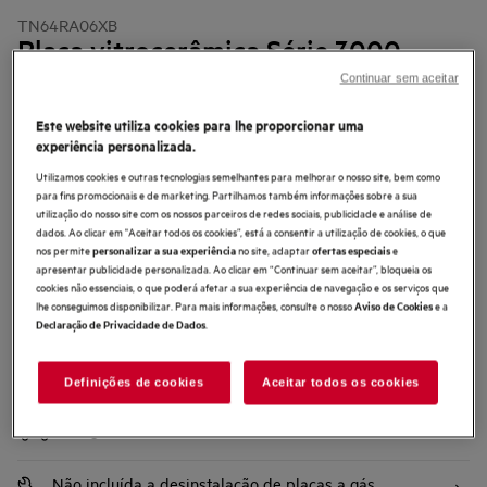
TN64RA06XB
Placa vitrocerâmica Série 3000
Radiant e 60 cm
Continuar sem aceitar
4.3 (114)
Este website utiliza cookies para lhe proporcionar uma
experiência personalizada.
Ficha de informação do produto
Benefícios
Utilizamos cookies e outras tecnologias semelhantes para melhorar o nosso site, bem como
para fins promocionais e de marketing. Partilhamos também informações sobre a sua
Maior superfície para resultados profissionais
Zonas extensíveis numa placa maior, para mais versatilidade
utilização do nosso site com os nossos parceiros de redes sociais, publicidade e análise de
Função de aquecimento automático para uma cozedura mais eficiente
dados. Ao clicar em "Aceitar todos os cookies”, está a consentir a utilização de cookies, o que
nos permite
no site, adaptar
e
personalizar a sua experiência
ofertas especiais
apresentar publicidade personalizada. Ao clicar em “Continuar sem aceitar”, bloqueia os
cookies não essenciais, o que poderá afetar a sua experiência de navegação e os serviços que
lhe conseguimos disponibilizar. Para mais informações, consulte o nosso
e a
Aviso de Cookies
.
Declaração de Privacidade de Dados
Compre diretamente à AEG e obtenha*
Definições de cookies
Aceitar todos os cookies
Entrega ao domicílio
Incluído
Não incluída a desinstalação de placas a gás,