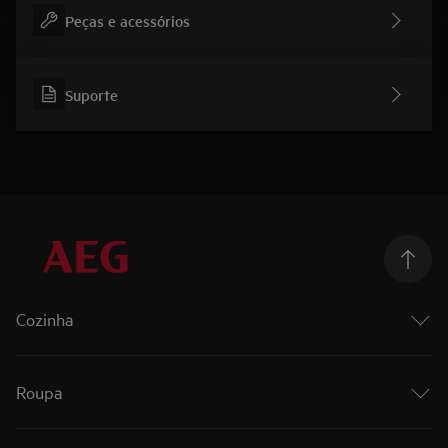
Peças e acessórios
Suporte
Cozinha
Cozinhar
Fornos
Roupa
Fornos a vapor
Placas
Roupa