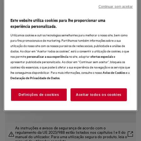
DPE4941M
Continuar sem aceitar
Exaustor telescópico de 90 cm e 49
Este website utiliza cookies para lhe proporcionar uma
dB(A)
experiência personalizada.
4.3 (114)
Utilizamos cookies e outras tecnologias semelhantes para melhorar o nosso site, bem como
para fins promocionais e de marketing. Partilhamos também informações sobre a sua
Ficha de informação do produto
utilização do nosso site com os nossos parceiros de redes sociais, publicidade e análise de
Benefícios
dados. Ao clicar em "Aceitar todos os cookies”, está a consentir a utilização de cookies, o que
nos permite
no site, adaptar
e
personalizar a sua experiência
ofertas especiais
Exaustor série 5000 ExtractionTech Plus: Alto desempenho para ar mais
fresco na cozinha.
apresentar publicidade personalizada. Ao clicar em “Continuar sem aceitar”, bloqueia os
Assegure-se de que o ar da sua cozinha se mantém fresco com
cookies não essenciais, o que poderá afetar a sua experiência de navegação e os serviços que
ExtractionTech Plus.
lhe conseguimos disponibilizar. Para mais informações, consulte o nosso
e a
Aviso de Cookies
Iluminação intensa e durável com a Pure Illumination.
.
Declaração de Privacidade de Dados
O filtro de gordura que pode ir à máquina de lavar loiça e mantém o seu
exaustor como novo.
Definições de cookies
Aceitar todos os cookies
As instruções e avisos de segurança de acordo com o
regulamento da UE 2023/988 estão listados nos capítulos I e II do
manual do utilizador. Para uma utilização segura do produto, leia o
manual do utilizador completo.