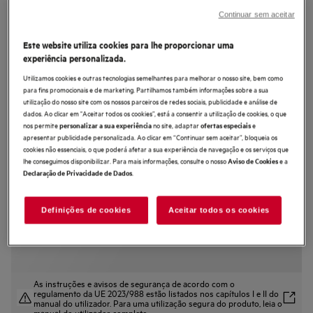
DBB3651M
Continuar sem aceitar
Chaminé de parede de 60 cm e 51
Este website utiliza cookies para lhe proporcionar uma
dB(A)
experiência personalizada.
4.3 (27)
Utilizamos cookies e outras tecnologias semelhantes para melhorar o nosso site, bem como
para fins promocionais e de marketing. Partilhamos também informações sobre a sua
Ficha de informação do produto
utilização do nosso site com os nossos parceiros de redes sociais, publicidade e análise de
Benefícios
dados. Ao clicar em "Aceitar todos os cookies”, está a consentir a utilização de cookies, o que
nos permite
no site, adaptar
e
personalizar a sua experiência
ofertas especiais
Exaustor série 5000 ExtractionTech Plus: Alto desempenho para ar mais
fresco na cozinha.
apresentar publicidade personalizada. Ao clicar em “Continuar sem aceitar”, bloqueia os
Assegure-se de que o ar da sua cozinha se mantém fresco com
cookies não essenciais, o que poderá afetar a sua experiência de navegação e os serviços que
ExtractionTech Plus.
lhe conseguimos disponibilizar. Para mais informações, consulte o nosso
e a
Aviso de Cookies
Iluminação intensa e durável com a Pure Illumination.
.
Declaração de Privacidade de Dados
O filtro de gordura que pode ir à máquina de lavar loiça e mantém o seu
exaustor como novo.
Definições de cookies
Aceitar todos os cookies
As instruções e avisos de segurança de acordo com o
regulamento da UE 2023/988 estão listados nos capítulos I e II do
manual do utilizador. Para uma utilização segura do produto, leia o
manual do utilizador completo.