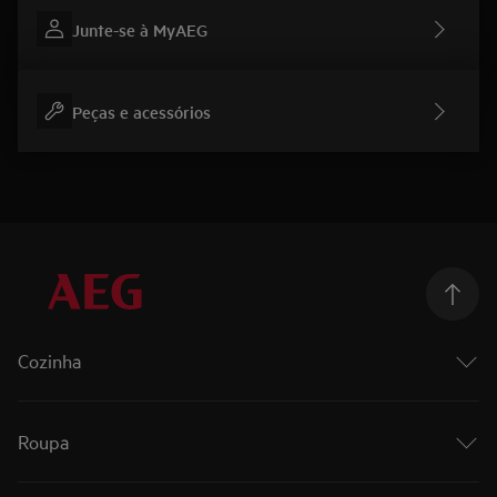
Junte-se à MyAEG
Peças e acessórios
Cozinha
Cozinhar
Fornos
Roupa
Fornos a vapor
Placas
Roupa