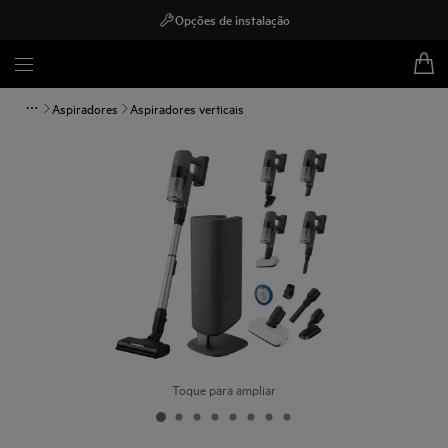
Opções de instalação
Aspiradores
Aspiradores verticais
Toque para ampliar