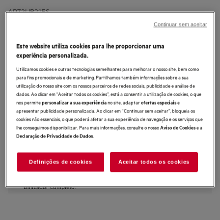
AP72UB21ES
Aspirador vertical Série 7000 de 40
Continuar sem aceitar
min de autonomia
Este website utiliza cookies para lhe proporcionar uma
4.4 (19)
experiência personalizada.
Benefícios
Utilizamos cookies e outras tecnologias semelhantes para melhorar o nosso site, bem como
Potência com precisão. Limpeza mais leve. Sem contacto com a sujidade.
para fins promocionais e de marketing. Partilhamos também informações sobre a sua
Leve. Potente. Sem esforço.
Mais potência, durante mais tempo*, com menos manutenção
utilização do nosso site com os nossos parceiros de redes sociais, publicidade e análise de
dados. Ao clicar em "Aceitar todos os cookies”, está a consentir a utilização de cookies, o que
nos permite
no site, adaptar
e
personalizar a sua experiência
ofertas especiais
apresentar publicidade personalizada. Ao clicar em “Continuar sem aceitar”, bloqueia os
cookies não essenciais, o que poderá afetar a sua experiência de navegação e os serviços que
lhe conseguimos disponibilizar. Para mais informações, consulte o nosso
e a
Aviso de Cookies
.
Declaração de Privacidade de Dados
Definições de cookies
Aceitar todos os cookies
As instruções e avisos de segurança de acordo com o
regulamento da UE 2023/988 estão listados no manual do
utilizador. Para uma utilização segura do produto, leia o manual do
utilizador completo.