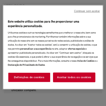
AP72UB21DG
Aspirador vertical Série 7000 de 40
Continuar sem aceitar
min de autonomia
Este website utiliza cookies para lhe proporcionar uma
0 (0)
experiência personalizada.
Benefícios
Utilizamos cookies e outras tecnologias semelhantes para melhorar o nosso site, bem como
Potente, leve e versátil, tudo num só aparelho.
para fins promocionais e de marketing. Partilhamos também informações sobre a sua
Leve. Potente. Sem esforço.
utilização do nosso site com os nossos parceiros de redes sociais, publicidade e análise de
Mais potência, durante mais tempo*, com menos manutenção
dados. Ao clicar em "Aceitar todos os cookies”, está a consentir a utilização de cookies, o que
nos permite
no site, adaptar
e
personalizar a sua experiência
ofertas especiais
apresentar publicidade personalizada. Ao clicar em “Continuar sem aceitar”, bloqueia os
cookies não essenciais, o que poderá afetar a sua experiência de navegação e os serviços que
lhe conseguimos disponibilizar. Para mais informações, consulte o nosso
e a
Aviso de Cookies
.
Declaração de Privacidade de Dados
Definições de cookies
Aceitar todos os cookies
As instruções e avisos de segurança de acordo com o
regulamento da UE 2023/988 estão listados no manual do
utilizador. Para uma utilização segura do produto, leia o manual do
utilizador completo.