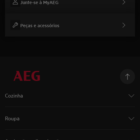
Junte-se à MyAEG
Peças e acessórios
Cozinha
Cozinhar
Fornos
Roupa
Fornos a vapor
Placas
Roupa
Máquinas de lavar loiça
Máquinas de lavar roupa