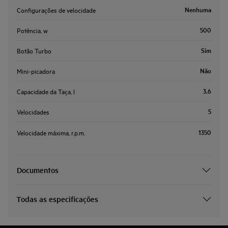
Nenhuma
Configurações de velocidade
500
Potência, w
Sim
Botão Turbo
Não
Mini-picadora
3.6
Capacidade da Taça, l
5
Velocidades
1350
Velocidade máxima, r.p.m.
Documentos
Todas as especificações