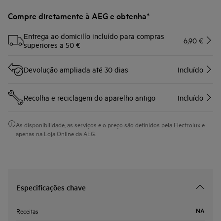
Compre diretamente à AEG e obtenha*
Entrega ao domicilío incluído para compras
6,90 €
superiores a 50 €
Devolução ampliada até 30 dias
Incluído
Recolha e reciclagem do aparelho antigo
Incluído
As disponibilidade, as serviços e o preço são definidos pela Electrolux e
apenas na Loja Online da AEG.
Especificações chave
NA
Receitas