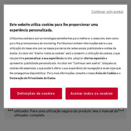
AHM4W
Batedeira Série 3000
Continuar sem aceitar
Este website utiliza cookies para lhe proporcionar uma
5 (1)
experiência personalizada.
Benefícios
Utilizamos cookies e outras tecnologias semelhantes para melhorar o nosso site, bem como
Mistura rápida e potente com a Batedeira de Mão Série 3000.
para fins promocionais e de marketing. Partilhamos também informações sobre a sua
Potente motor de 500 W para obter resultados profissionais em casa.
utilização do nosso site com os nossos parceiros de redes sociais, publicidade e análise de
5 controlos de velocidade e modo Turbo rápido para todo o tipo de
dados. Ao clicar em "Aceitar todos os cookies”, está a consentir a utilização de cookies, o que
misturas.
nos permite
no site, adaptar
e
personalizar a sua experiência
ofertas especiais
apresentar publicidade personalizada. Ao clicar em “Continuar sem aceitar”, bloqueia os
cookies não essenciais, o que poderá afetar a sua experiência de navegação e os serviços que
lhe conseguimos disponibilizar. Para mais informações, consulte o nosso
e a
Aviso de Cookies
.
Declaração de Privacidade de Dados
Definições de cookies
Aceitar todos os cookies
As instruções e avisos de segurança de acordo com o
regulamento da UE 2023/988 estão listados no manual do
utilizador. Para uma utilização segura do produto, leia o manual do
utilizador completo.