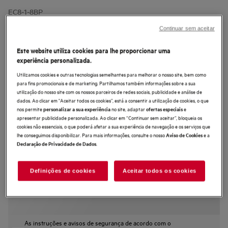
EC8-1-8BP
Máquina de café expresso com
Continuar sem aceitar
tecnologia avançada de moagem
com 2200 W de potência e 20 bares
Este website utiliza cookies para lhe proporcionar uma
experiência personalizada.
de pressão
Utilizamos cookies e outras tecnologias semelhantes para melhorar o nosso site, bem como
4.5 (16)
para fins promocionais e de marketing. Partilhamos também informações sobre a sua
Benefícios
utilização do nosso site com os nossos parceiros de redes sociais, publicidade e análise de
dados. Ao clicar em "Aceitar todos os cookies”, está a consentir a utilização de cookies, o que
Prepare expresso e faça espuma de leite ao mesmo tempo com o
nos permite
no site, adaptar
e
personalizar a sua experiência
ofertas especiais
Thermoblock duplo.
Uma cabeça de filtragem comercial de 58 mm para café de qualidade
apresentar publicidade personalizada. Ao clicar em “Continuar sem aceitar”, bloqueia os
superior.
cookies não essenciais, o que poderá afetar a sua experiência de navegação e os serviços que
O moinho ajusta-se para 30 níveis de moagem para quaisquer
lhe conseguimos disponibilizar. Para mais informações, consulte o nosso
e a
Aviso de Cookies
preferências.
.
Declaração de Privacidade de Dados
Definições de cookies
Aceitar todos os cookies
As instruções e avisos de segurança de acordo com o