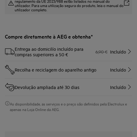
regulamento da UE 2023/988 estão listados no manual do
utilizador. Para uma utilização segura do produto, leia o manual do
utilizador completo.
Compre diretamente à AEG e obtenha*
Entrega ao domicilío incluído para
6,90 €
Incluído
compras superiores a 50 €
Recolha e reciclagem do aparelho antigo
Incluído
Devolução ampliada até 30 dias
Incluído
As disponibilidade, as serviços e o preço são definidos pela Electrolux e
apenas na Loja Online da AEG.