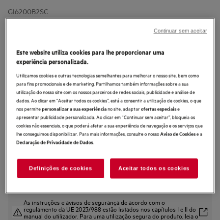
GI6200B2SC
Máquina de lavar loiça de 60 cm de
Continuar sem aceitar
encastrar Série 6000 SmartSelect
para 14 talheres
Este website utiliza cookies para lhe proporcionar uma
experiência personalizada.
Utilizamos cookies e outras tecnologias semelhantes para melhorar o nosso site, bem como
para fins promocionais e de marketing. Partilhamos também informações sobre a sua
utilização do nosso site com os nossos parceiros de redes sociais, publicidade e análise de
dados. Ao clicar em "Aceitar todos os cookies”, está a consentir a utilização de cookies, o que
5 (4)
nos permite
no site, adaptar
e
personalizar a sua experiência
ofertas especiais
apresentar publicidade personalizada. Ao clicar em “Continuar sem aceitar”, bloqueia os
Ficha de informação do produto
cookies não essenciais, o que poderá afetar a sua experiência de navegação e os serviços que
Benefícios
lhe conseguimos disponibilizar. Para mais informações, consulte o nosso
e a
Aviso de Cookies
Série 6000: limpeza poderosa
.
Declaração de Privacidade de Dados
Ecrã SmartSelect: ajuste o tempo e o consumo de energia
SatelliteClean®: Limpeza profunda para cada prato
Definições de cookies
Aceitar todos os cookies
As instruções e avisos de segurança de acordo com o
regulamento da UE 2023/988 estão listados nos capítulos I e II do
manual do utilizador. Para uma utilização segura do produto, leia o