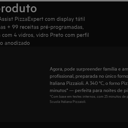
produto
ssist PizzaExpert com display tátil
amas + 99 receitas pré‑programadas,
 com 4 vidros, vidro Preto com perfil
eto anodizado
Agora, pode surpreender família e a
profissional, preparada no único forn
Italiana Pizzaioli. A 340 °C, o forno 
minutos* — perfeita para noites de pi
*Com base em testes internos, com 25 minutos de 
Scuola Italiana Pizzaioli.