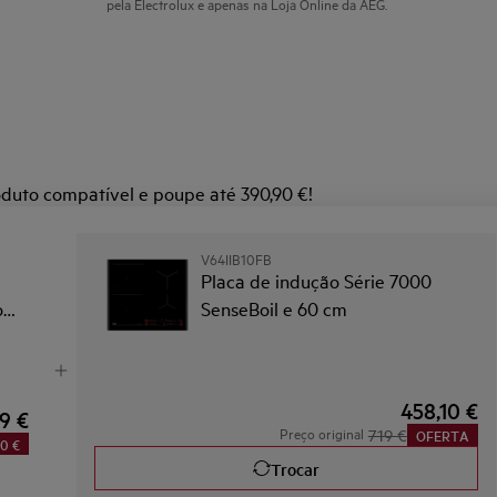
pela Electrolux e apenas na Loja Online da AEG.
duto compatível e poupe até 390,90 €!
V64IIB10FB
Placa de indução Série 7000
com
SenseBoil e 60 cm
458,10 €
9 €
Preço original
719 €
OFERTA
30 €
Trocar