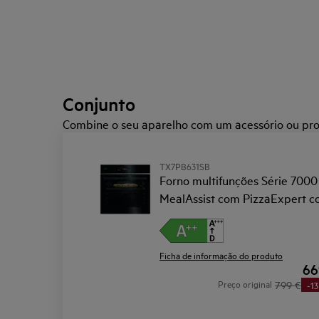
Conjunto
Combine o seu aparelho com um acessório ou pro
TX7PB631SB
Forno multifunções Série 7000
MealAssist com PizzaExpert 
Display tátil Excite
Ficha de informação do produto
66
Preço original
799 €
-1