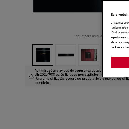
Este websit
Utilizamos cook
também informaç
"Aceitar todos 
Toque para ampliar
e apr
especiais
afetar a sua ex
e a
Cookies
Dec
+
12
As instruções e avisos de segurança de acordo com o regul
UE 2023/988 estão listados nos capítulos I e II do manual do u
Para uma utilização segura do produto, leia o manual do util
completo.