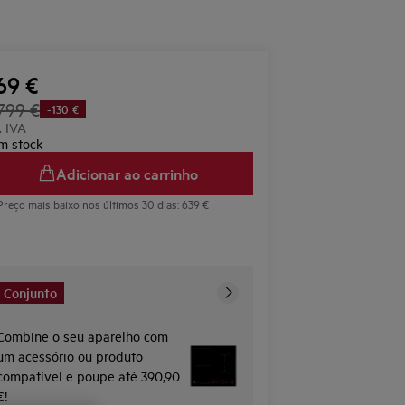
69 €
799 €
-130 €
. IVA
m stock
Adicionar ao carrinho
Preço mais baixo nos últimos 30 dias: 639 €
Conjunto
Combine o seu aparelho com
um acessório ou produto
compatível e poupe até 390,90
€!