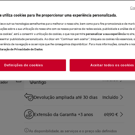
Compre diretamente à AEG e obtenha*
Con
e utiliza cookies para lhe proporcionar uma experiência personalizada.
Entrega ao domicílio
Incluído
ies e outras tecnologias semelhantes para melhorar o nosso site, bem como para fins promocionais e de mark
ões sobre a sua utilização do nosso site com os nossos parceiros de redes sociais, publicidade e análise de d
os cookies”, está a consentir a utilização de cookies, o que nos permite
no sit
personalizar a sua experiência
Serviço de instalação
89,90 €
esentar publicidade personalizada. Ao clicar em “Continuar sem aceitar”, bloqueia os cookies não essenciais,
periência de navegação e os serviços que lhe conseguimos disponibilizar. Para mais informações, consulte o no
.
laração de Privacidade de Dados
Não incluída a desinstalação de
placas a gás, fornos a gás e
Incluído
fogões a gás
Definições de cookies
Aceitar todos os cookies
amento da
Recolha e reciclagem do aparelho
tilizador.
Incluído
izador
antigo
Devolução ampliada até 30 dias
Incluído
Extensão da Garantia +3 anos
69,90 €
As disponibilidade, as serviços e o preço são definidos