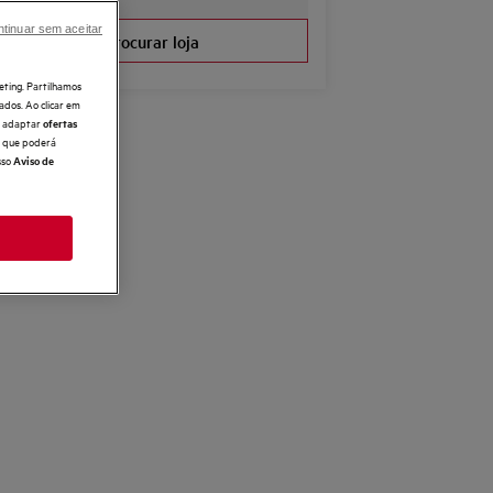
tinuar sem aceitar
Procurar loja
eting. Partilhamos
ados. Ao clicar em
e, adaptar
ofertas
 o que poderá
sso
Aviso de