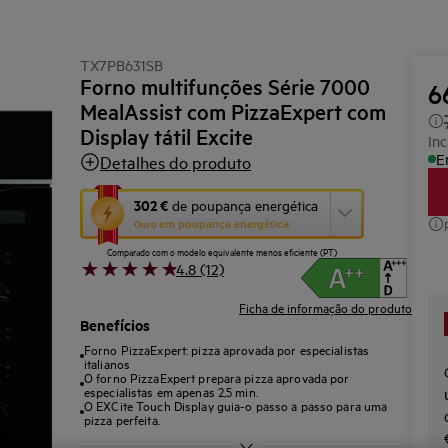
TX7PB631SB
Forno multifunções Série 7000
6
MealAssist com PizzaExpert com
Display tátil Excite
Inc
E
Detalhes do produto
Esta
302 €
de poupança energética
Ouro
em poupança energética
ação
Comparado com o modelo equivalente menos eficiente (PT)
abre
4.8 (12)
a
Ficha de informação do produto
ferramenta
Benefícios
de
Forno PizzaExpert: pizza aprovada por especialistas
poupança
italianos
O forno PizzaExpert prepara pizza aprovada por
energética
especialistas em apenas 2,5 min.
O EXCite Touch Display guia-o passo a passo para uma
Youreko.
pizza perfeita.