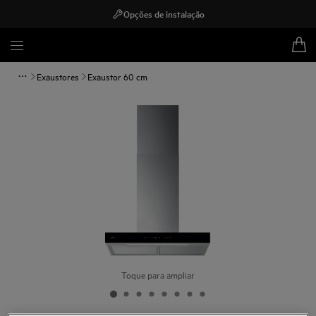
Opções de instalação
Exaustores
Exaustor 60 cm
Toque para ampliar