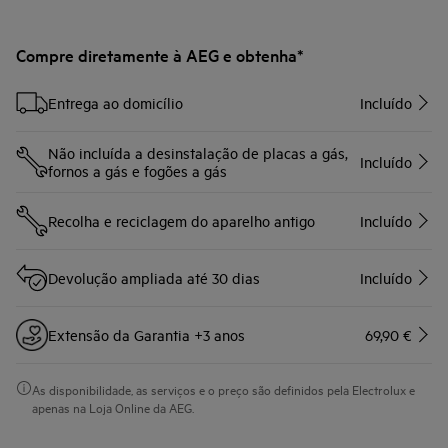
Compre diretamente à AEG e obtenha*
Entrega ao domicílio
Incluído
Não incluída a desinstalação de placas a gás,
Incluído
fornos a gás e fogões a gás
Recolha e reciclagem do aparelho antigo
Incluído
Devolução ampliada até 30 dias
Incluído
Extensão da Garantia +3 anos
69,90 €
As disponibilidade, as serviços e o preço são definidos pela Electrolux e
apenas na Loja Online da AEG.