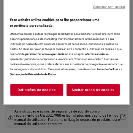
GB67D61HL
Continuar sem aceitar
Chaminé de parede de 60 cm e 56
Este website utiliza cookies para lhe proporcionar uma
dB(A)
experiência personalizada.
4.4 (40)
Utilizamos cookies e outras tecnologias semelhantes para melhorar o nosso site, bem como
para fins promocionais e de marketing. Partilhamos também informações sobre a sua
Ficha de informação do produto
utilização do nosso site com os nossos parceiros de redes sociais, publicidade e análise de
Benefícios
dados. Ao clicar em "Aceitar todos os cookies”, está a consentir a utilização de cookies, o que
O exaustor 6000 Hob2Hood® regula a velocidade da ventoinha por si.
nos permite
no site, adaptar
e
personalizar a sua experiência
ofertas especiais
Hob²Hood® regula o exaustor com base nas definições da placa.
apresentar publicidade personalizada. Ao clicar em “Continuar sem aceitar”, bloqueia os
Qualidade superior do ar na cozinha com o exaustor ExtractionTech Pro.
cookies não essenciais, o que poderá afetar a sua experiência de navegação e os serviços que
lhe conseguimos disponibilizar. Para mais informações, consulte o nosso
e a
Aviso de Cookies
.
Declaração de Privacidade de Dados
Definições de cookies
Aceitar todos os cookies
As instruções e avisos de segurança de acordo com o
regulamento da UE 2023/988 estão listados nos capítulos I e II do
manual do utilizador. Para uma utilização segura do produto, leia o
manual do utilizador completo.