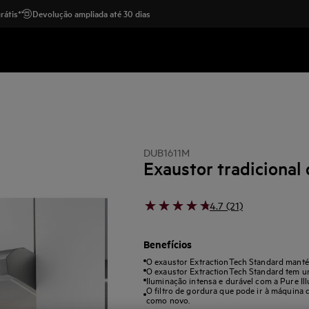
rátis*
Devolução ampliada até 30 dias
DUB1611M
Exaustor tradicional
4.7 (21)
Benefícios
O exaustor ExtractionTech Standard mantém
O exaustor ExtractionTech Standard tem um
Iluminação intensa e durável com a Pure Ill
O filtro de gordura que pode ir à máquina 
como novo.