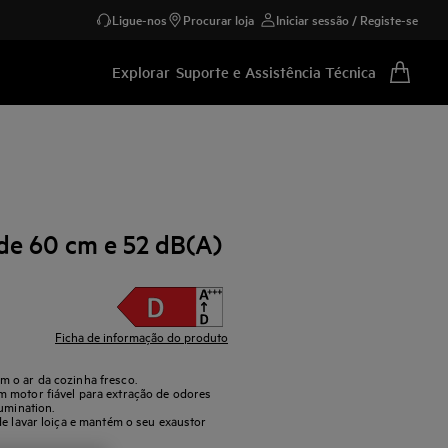
Ligue-nos
Procurar loja
Iniciar sessão / Registe-se
Explorar
Suporte e Assistência Técnica
 de 60 cm e 52 dB(A)
Ficha de informação do produto
 o ar da cozinha fresco.
 motor fiável para extração de odores
umination.
de lavar loiça e mantém o seu exaustor