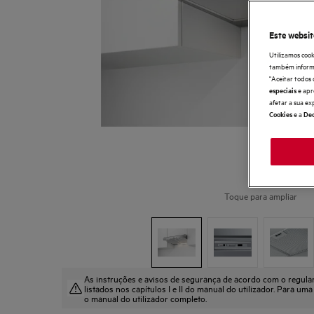
Este websit
Utilizamos cook
também informaç
"Aceitar todos 
e apr
especiais
afetar a sua ex
e a
Cookies
Dec
Toque para ampliar
As instruções e avisos de segurança de acordo com o regul
listados nos capítulos I e II do manual do utilizador. Para uma
o manual do utilizador completo.