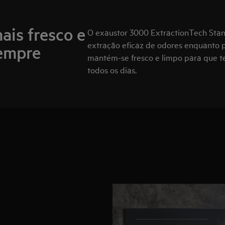
ais fresco e
O exaustor 3000 ExtractionTech Stan
extração eficaz de odores enquanto p
Sempre
mantém-se fresco e limpo para que t
todos os dias.