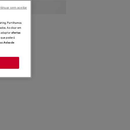
tinuar sem aceitar
eting. Partilhamos
ados. Ao clicar em
e, adaptar
ofertas
 o que poderá
sso
Aviso de