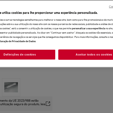
Con
e utiliza cookies para lhe proporcionar uma experiência personalizada.
ies e outras tecnologias semelhantes para melhorar o nosso site, bem como para fins promocionais e de mark
ões sobre a sua utilização do nosso site com os nossos parceiros de redes sociais, publicidade e análise de d
os cookies”, está a consentir a utilização de cookies, o que nos permite
no sit
personalizar a sua experiência
esentar publicidade personalizada. Ao clicar em “Continuar sem aceitar”, bloqueia os cookies não essenciais,
periência de navegação e os serviços que lhe conseguimos disponibilizar. Para mais informações, consulte o no
.
laração de Privacidade de Dados
Definições de cookies
Aceitar todos os cookies
amento da UE 2023/988 estão
 utilização segura do produto, leia