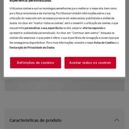
NDE566DB
Utilizamos cookies e outras tecnologias semelhantes para melhorar o nosso site, bem como
Exaustor de integrar de 60 cm e 52
para fins promocionais e de marketing. Partilhamos também informações sobre a sua
utilização do nosso site com os nossos parceiros de redes sociais, publicidade e análise de
dB(A)
dados. Ao clicar em "Aceitar todos os cookies”, está a consentir a utilização de cookies, o que
nos permite
no site, adaptar
e
personalizar a sua experiência
ofertas especiais
5 (1)
apresentar publicidade personalizada. Ao clicar em “Continuar sem aceitar”, bloqueia os
cookies não essenciais, o que poderá afetar a sua experiência de navegação e os serviços que
Ficha de informação do produto
lhe conseguimos disponibilizar. Para mais informações, consulte o nosso
e a
Aviso de Cookies
Benefícios
.
Declaração de Privacidade de Dados
Exaustor série 5000 ExtractionTech Plus: Alto desempenho para ar mais
fresco na cozinha.
Assegure-se de que o ar da sua cozinha se mantém fresco com
Definições de cookies
Aceitar todos os cookies
ExtractionTech Plus.
Evite a condensação sobre a placa com o exaustor Zero Drop.
Características de produto