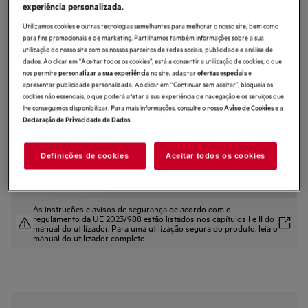
experiência personalizada.
GDE682HB
Utilizamos cookies e outras tecnologias semelhantes para melhorar o nosso site, bem como
Exaustor de integrar de 120 cm e 45
para fins promocionais e de marketing. Partilhamos também informações sobre a sua
dB(A)
utilização do nosso site com os nossos parceiros de redes sociais, publicidade e análise de
dados. Ao clicar em "Aceitar todos os cookies”, está a consentir a utilização de cookies, o que
4.4 (53)
nos permite
no site, adaptar
e
personalizar a sua experiência
ofertas especiais
apresentar publicidade personalizada. Ao clicar em “Continuar sem aceitar”, bloqueia os
Ficha de informação do produto
cookies não essenciais, o que poderá afetar a sua experiência de navegação e os serviços que
Benefícios
lhe conseguimos disponibilizar. Para mais informações, consulte o nosso
e a
Aviso de Cookies
.
Declaração de Privacidade de Dados
O exaustor 6000 Hob2Hood® regula a velocidade da ventoinha por si.
Hob²Hood® regula o exaustor com base nas definições da placa.
Qualidade superior do ar na cozinha com o exaustor ExtractionTech Pro.
Definições de cookies
Aceitar todos os cookies
As instruções e avisos de segurança de acordo com o
regulamento da UE 2023/988 estão listados nos capítulos I e II do
manual do utilizador. Para uma utilização segura do produto, leia o
manual do utilizador completo.