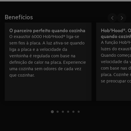
Benefícios
O parceiro perfeito quando cozinha
Hob²Hood®. O 
quando cozin
O exaustor 6000 Hob²Hood® liga-se
A função Hob²H
sem fios à placa. A luz ativa-se quando
luzes do exaust
liga a placa e a velocidade da
Quando começa 
ventoinha é regulada com base na
velocidade da 
definição de calor na placa. Experiencie
com base nas de
uma cozinha sem odores de cada vez
placa. Cozinhe 
que cozinhar.
se preocupar c